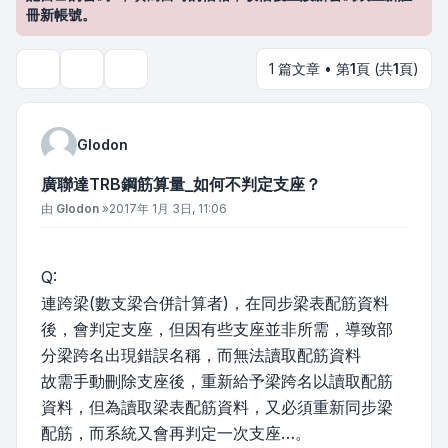
冊新帳號。
1 篇文章 • 第
1
頁 (共
1
頁)
主題工具
搜尋
Glodon
廣聯達TRB鋼筋算量_如何不判定支座？
文章
由
Glodon
»
2017年 1月 3日, 11:06
Q:
連跨梁(數支梁合併計算者)，在同步梁表配筋資料
後，會判定支座，但因有些支座並非所需，導致部
分梁跨名出現錯誤名稱，而無法讀取配筋資料
故需手動刪除支座後，重新給予梁跨名以讀取配筋
資料，但為讀取梁表配筋資料，又必須重新同步梁
配筋，而系統又會再判定一次支座…。