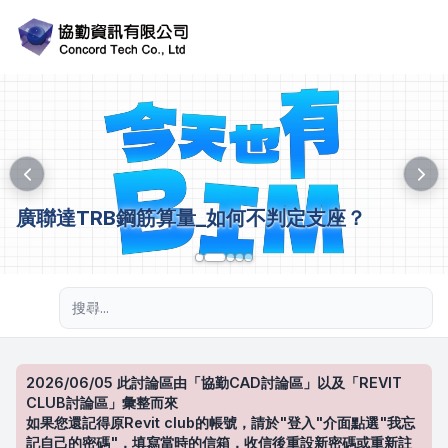
廣聯達TRB鋼筋算量_如何不判定支座？
進階搜尋
2026/06/05 此討論區由「協勤CAD討論區」以及「REVIT
CLUB討論區」彙整而來
如果您還記得原Revit club的帳號，請於"登入"介面點選"我忘
記自己的密碼"，填寫當時的信箱，收信後重設新密碼或重新註