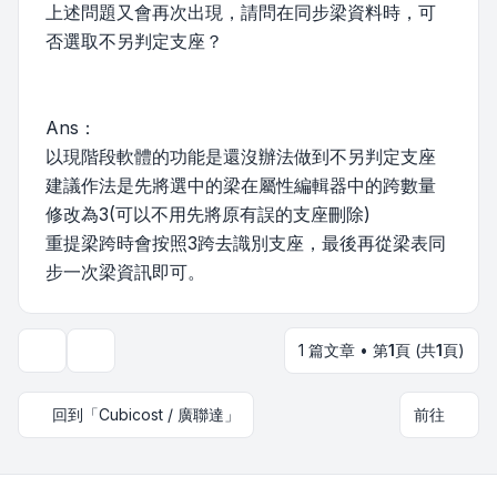
上述問題又會再次出現，請問在同步梁資料時，可
否選取不另判定支座？
Ans：
以現階段軟體的功能是還沒辦法做到不另判定支座
建議作法是先將選中的梁在屬性編輯器中的跨數量
修改為3(可以不用先將原有誤的支座刪除)
重提梁跨時會按照3跨去識別支座，最後再從梁表同
步一次梁資訊即可。
1 篇文章 • 第
1
頁 (共
1
頁)
主題工具
回到「Cubicost / 廣聯達」
前往