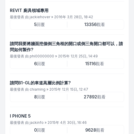
REVIT 廚具領域專用
最後發表 由
jackiehover
»
2016年 3月 28日, 18:42
5
回覆
13356
觀看
請問我要將牆面挖個倒三角框的開口或倒三角開口都可以，請
問如何製作?
最後發表 由
phi00000000
»
2015年 12月 25日, 14:49
6
回覆
15116
觀看
請問B1-GL的車道高層比例計算?
最後發表 由
chiaming
»
2015年 12月 15日, 12:47
8
回覆
27892
觀看
I PHONE 5
最後發表 由
jackinfo
»
2015年 4月 30日, 16:46
0
回覆
9628
觀看