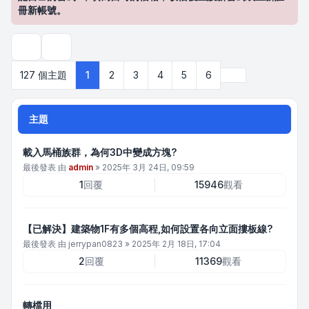
冊新帳號。
搜尋
下一頁
127 個主題
1
2
3
4
5
6
主題
載入馬桶族群，為何3D中變成方塊?
最後發表 由
admin
»
2025年 3月 24日, 09:59
1
回覆
15946
觀看
【已解決】建築物1F有多個高程,如何設置各向立面摟板線?
最後發表 由
jerrypan0823
»
2025年 2月 18日, 17:04
2
回覆
11369
觀看
轉檔用