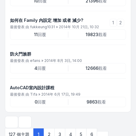
10
回覆
21396
觀看
如何在 Family 內設定 增加 或者 減少?
1
2
最後發表 由
fukkeung1031
»
2014年 10月 21日, 10:32
11
回覆
19823
觀看
防火門族群
最後發表 由
efans
»
2014年 8月 3日, 14:00
4
回覆
12666
觀看
AutoCAD室內設計課程
最後發表 由
Tifa
»
2014年 6月 17日, 19:49
0
回覆
9863
觀看
顯示和排序選項
下一頁
127 個主題
1
2
3
4
5
6