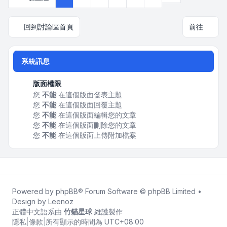
回到討論區首頁
前往
系統訊息
版面權限
您
不能
在這個版面發表主題
您
不能
在這個版面回覆主題
您
不能
在這個版面編輯您的文章
您
不能
在這個版面刪除您的文章
您
不能
在這個版面上傳附加檔案
Powered by
phpBB
® Forum Software © phpBB Limited •
Design by
Leenoz
正體中文語系由
竹貓星球
維護製作
隱私
|
條款
|
所有顯示的時間為
UTC+08:00