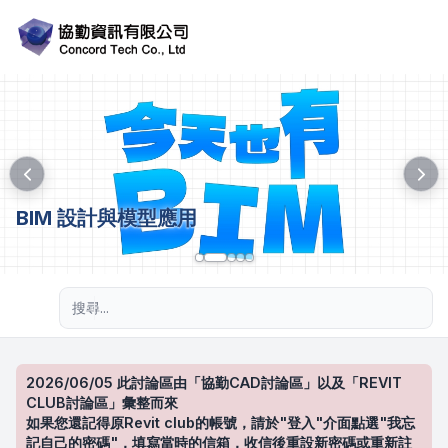
BIM 設計與模型應用
進階搜尋
2026/06/05 此討論區由「協勤CAD討論區」以及「REVIT
CLUB討論區」彙整而來
如果您還記得原Revit club的帳號，請於"登入"介面點選"我忘
記自己的密碼"，填寫當時的信箱，收信後重設新密碼或重新註