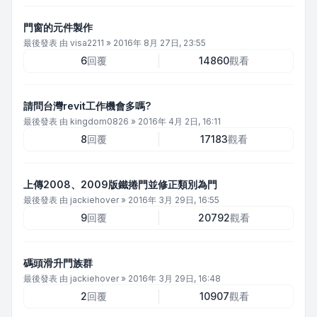
門窗的元件製作
最後發表 由
visa2211
»
2016年 8月 27日, 23:55
6
回覆
14860
觀看
請問台灣revit工作機會多嗎?
最後發表 由
kingdom0826
»
2016年 4月 2日, 16:11
8
回覆
17183
觀看
上傳2008、2009版鐵捲門並修正類別為門
最後發表 由
jackiehover
»
2016年 3月 29日, 16:55
9
回覆
20792
觀看
碼頭滑升門族群
最後發表 由
jackiehover
»
2016年 3月 29日, 16:48
2
回覆
10907
觀看