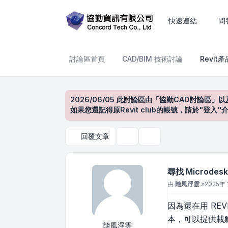
尋找 Microdesk Accelerator 
快速連結
問
討論區首頁
CAD/BIM 技術討論
Revit
2026/06/05 此討論區由「協勤CAD討論區」以
如果您還記得原Revit club的帳號，請於"
回覆文章
主題工具
搜尋
尋找 Microdesk A
文章
由
隨風浮雲
»
2025年 
因為還在用 REVIT
本，可以提供載
隨風浮雲