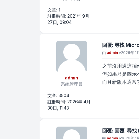
文章:
1
註冊時間:
2021年 9月
27日, 09:04
回覆: 尋找 Microd
文章
由
admin
»
2026年 1月
之前沒用過這插
但如果只是圖示
admin
而且新版本通常
系統管理員
文章:
3504
註冊時間:
2026年 4月
30日, 11:43
回覆: 回覆: 尋找 Mi
文章
由
admin
»
2026年 1月