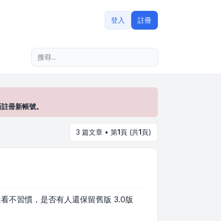
登入
註冊
進階搜尋
新註冊新帳號。
3 篇文章 • 第
1
頁 (共
1
頁)
 5.0 圖案看不習慣，是否有人還保留舊版 3.0版