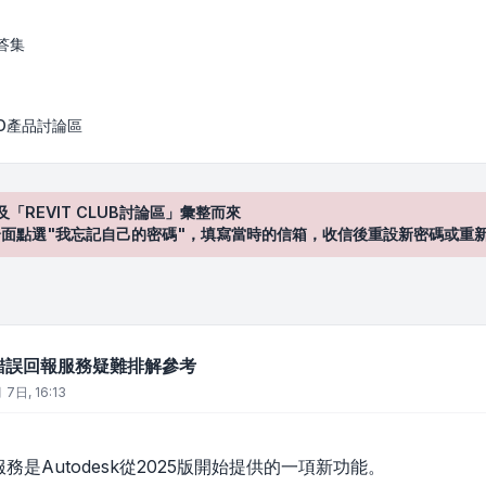
務疑難排解參考
答集
AD產品討論區
及「REVIT CLUB討論區」彙整而來
登入"介面點選"我忘記自己的密碼"，填寫當時的信箱，收信後重設新密碼或重
客戶錯誤回報服務疑難排解參考
 7日, 16:13
ER服務是Autodesk從2025版開始提供的一項新功能。