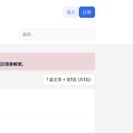
登入
註冊
進階搜尋
新註冊新帳號。
1 篇文章 • 第
1
頁 (共
1
頁)