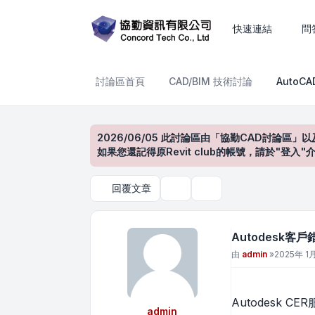
Autodesk客戶錯誤回報服
快速連結
問
討論區首頁
CAD/BIM 技術討論
AutoC
2026/06/05 此討論區由「協勤CAD討論區」以
如果您還記得原Revit club的帳號，請於"
回覆文章
主題工具
搜尋
Autodesk
文章
由
admin
»
2025年 1月
Autodesk C
admin