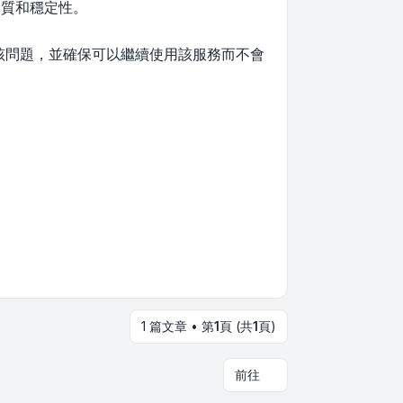
品質和穩定性。
解決該問題，並確保可以繼續使用該服務而不會
1 篇文章 • 第
1
頁 (共
1
頁)
前往