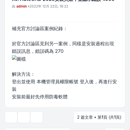
文章
由
admin
»
2022年 12月 22日, 16:22
補充官方討論區案例紀錄：
於官方討論區見到另一案例，同樣是安裝過程出現
錯誤訊息，錯誤碼為 270
解決方法：
登出並使用 本機管理員權限帳號 登入後，再進行安
裝
安裝前最好先停用防毒軟體
2 篇文章 • 第
1
頁 (共
1
頁)
主題工具
顯示和排序選項