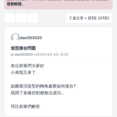
冊新帳號。
2 篇文章 • 第
1
頁 (共
1
頁)
主題工具
搜尋
dan303020
造型接合問題
文章
由
dan303020
»
2020年 8月 4日, 16:20
各位前輩們大家好
小弟我又來了
如圖屋頂造型的轉角處要如何接合?
我用了各種切割都無法成功...
拜託前輩們解答