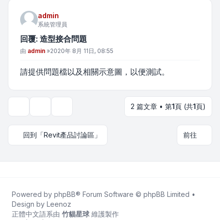
admin
系統管理員
回覆: 造型接合問題
文章
由
admin
»
2020年 8月 11日, 08:55
請提供問題檔以及相關示意圖，以便測試。
2 篇文章 • 第
1
頁 (共
1
頁)
主題工具
顯示和排序選項
回到「Revit產品討論區」
前往
Powered by
phpBB
® Forum Software © phpBB Limited •
Design by
Leenoz
正體中文語系由
竹貓星球
維護製作