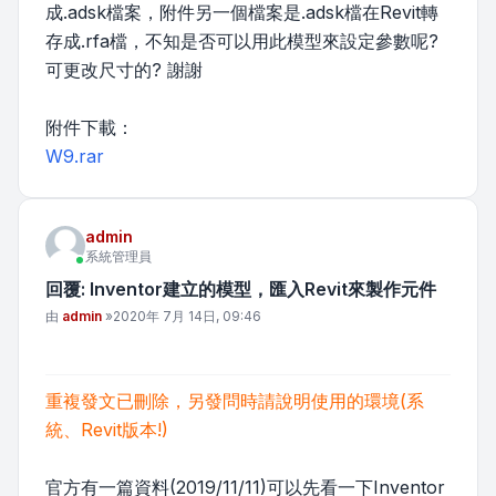
成.adsk檔案，附件另一個檔案是.adsk檔在Revit轉
存成.rfa檔，不知是否可以用此模型來設定參數呢?
可更改尺寸的? 謝謝
附件下載：
W9.rar
admin
系統管理員
回覆: Inventor建立的模型，匯入Revit來製作元件
文章
由
admin
»
2020年 7月 14日, 09:46
重複發文已刪除，另發問時請說明使用的環境(系
統、Revit版本!)
官方有一篇資料(2019/11/11)可以先看一下Inventor