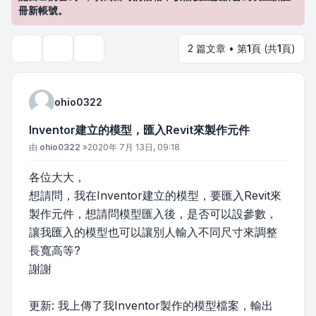
冊新帳號。
2 篇文章 • 第
1
頁 (共
1
頁)
主題工具
搜尋
ohio0322
Inventor建立的模型，匯入Revit來製作元件
文章
由
ohio0322
»
2020年 7月 13日, 09:18
各位大大，
想請問，我在Inventor建立的模型，要匯入Revit來
製作元件，想請問模型匯入後，是否可以設參數，
讓我匯入的模型也可以讓別人輸入不同尺寸來調整
長寬高等?
謝謝
更新: 我上傳了我Inventor製作的模型檔案，輸出