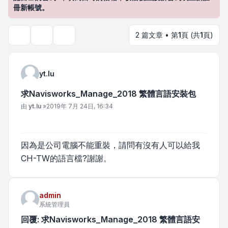
冊新帳號。
2 篇文章 • 第
1
頁 (共
1
頁)
主題工具
搜尋
yt.lu
求Navisworks_Manage_2018 繁體言語安裝包
文章
由
yt.lu
»
2019年 7月 24日, 16:34
因為是公司電腦不能重裝，請問有沒有人可以給我
CH-TW的語言檔?謝謝。
admin
系統管理員
回覆: 求Navisworks_Manage_2018 繁體言語安