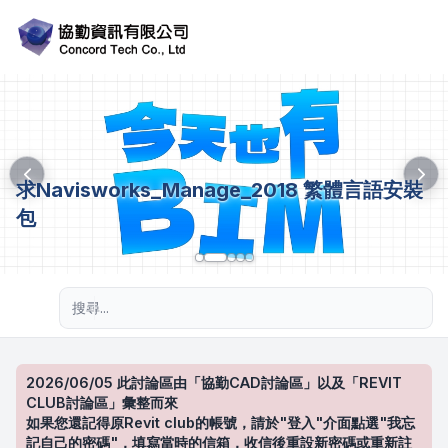
求Navisworks_Manage_2018 繁體言語安裝
包
進階搜尋
2026/06/05 此討論區由「協勤CAD討論區」以及「REVIT
CLUB討論區」彙整而來
如果您還記得原Revit club的帳號，請於"登入"介面點選"我忘
記自己的密碼"，填寫當時的信箱，收信後重設新密碼或重新註