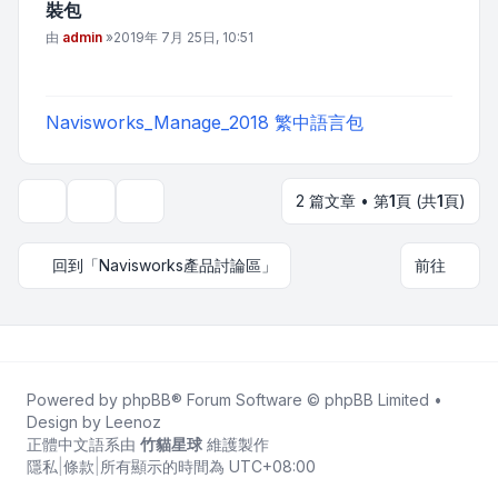
裝包
文章
由
admin
»
2019年 7月 25日, 10:51
Navisworks_Manage_2018 繁中語言包
2 篇文章 • 第
1
頁 (共
1
頁)
主題工具
顯示和排序選項
回到「Navisworks產品討論區」
前往
Powered by
phpBB
® Forum Software © phpBB Limited •
Design by
Leenoz
正體中文語系由
竹貓星球
維護製作
隱私
|
條款
|
所有顯示的時間為
UTC+08:00