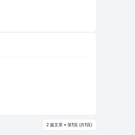
2 篇文章 • 第
1
頁 (共
1
頁)