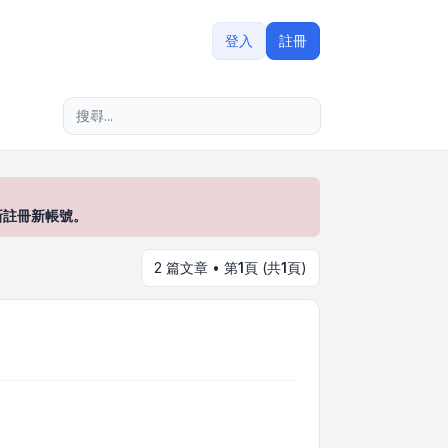
登入
註冊
進階搜尋
新註冊新帳號。
2 篇文章 • 第
1
頁 (共
1
頁)