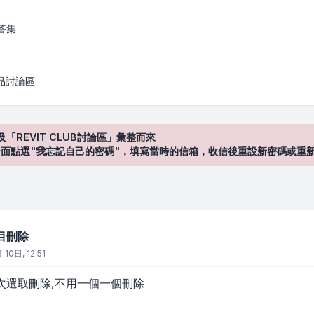
答集
產品討論區
及「REVIT CLUB討論區」彙整而來
登入"介面點選"我忘記自己的密碼"，填寫當時的信箱，收信後重設新密碼或重
目刪除
10日, 12:51
次選取刪除,不用一個一個刪除