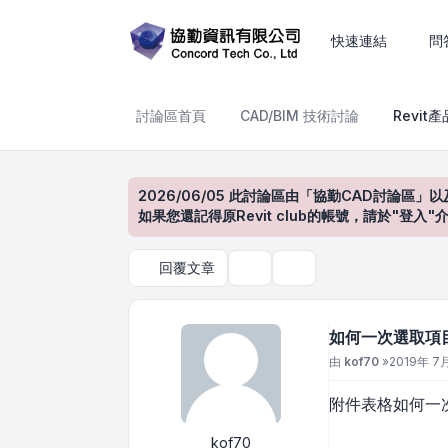
如何一次選取項目刪除
快速連結
問
討論區首頁
CAD/BIM 技術討論
Revit
2026/06/05 此討論區由「協勤CAD討論區」以
如果您還記得原Revit club的帳號，請於"
回覆文章
主題工具
搜尋
如何一次選取項
文章
由
kof70
»
2019年 7月 
附件表格如何一
kof70