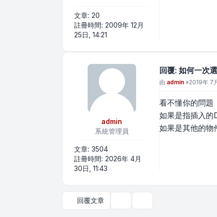
文章:
20
註冊時間:
2009年 12月
25日, 14:21
回覆: 如何一次
文章
由
admin
»
2019年 7月
看不懂你的問題
如果是指插入的
admin
如果是其他的物
系統管理員
文章:
3504
註冊時間:
2026年 4月
30日, 11:43
回覆文章
主題工具
顯示和排序選項