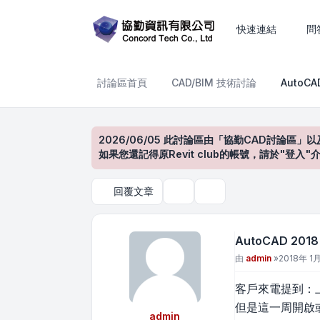
AutoCAD 2018 中文字突
快速連結
問
討論區首頁
CAD/BIM 技術討論
AutoC
2026/06/05 此討論區由「協勤CAD討論區」以
如果您還記得原Revit club的帳號，請於"
回覆文章
主題工具
搜尋
AutoCAD 2
文章
由
admin
»
2018年 1月
客戶來電提到：上
但是這一周開啟
admin