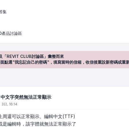
然無法正常顯示
答集
AD產品討論區
及「REVIT CLUB討論區」彙整而來
登入"介面點選"我忘記自己的密碼"，填寫當時的信箱，收信後重設新密碼或重
018 中文字突然無法正常顯示
 3日, 16:14
周還可以正常顯示、編輯中文(TTF)
或是編輯時，該字體就無法正常顯示了