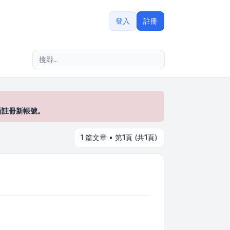
登入
註冊
進階搜尋
新註冊新帳號。
1 篇文章 • 第
1
頁 (共
1
頁)