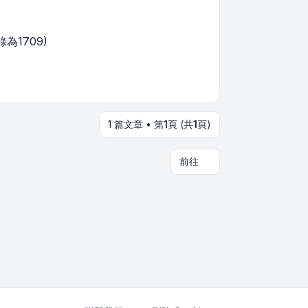
為1709)
1 篇文章 • 第
1
頁 (共
1
頁)
前往