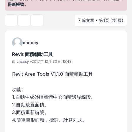
冊新帳號。
7 篇文章 • 第
1
頁 (共
1
頁)
主題工具
搜尋
chcccy
Revit 面積輔助工具
文章
由
chcccy
»
2017年 12月 30日, 15:48
Revit Area Tools V1.1.0 面積輔助工具
功能:
1.自動生成外牆牆體中心面積邊界線段。
2.自動放置面積。
3.面積重新編號。
4.簡單圖形面積，標註、計算列式。