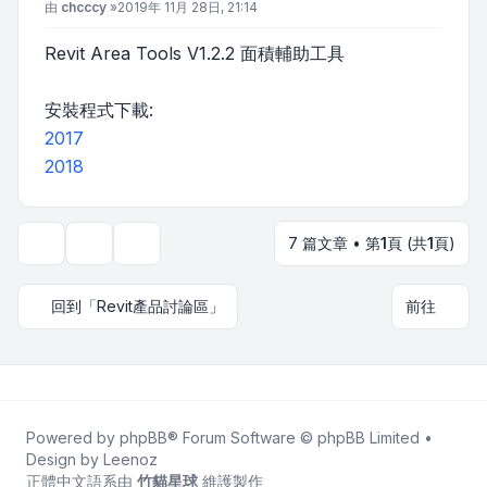
文章
由
chcccy
»
2019年 11月 28日, 21:14
Revit Area Tools V1.2.2 面積輔助工具
安裝程式下載:
2017
2018
7 篇文章 • 第
1
頁 (共
1
頁)
主題工具
顯示和排序選項
回到「Revit產品討論區」
前往
Powered by
phpBB
® Forum Software © phpBB Limited •
Design by
Leenoz
正體中文語系由
竹貓星球
維護製作