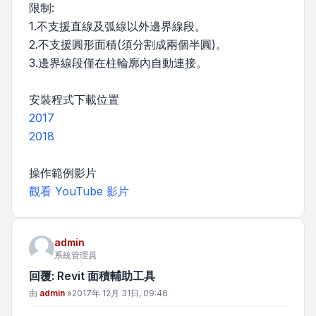
限制:
1.不支援直線及弧線以外邊界線段。
2.不支援圓形面積(須分割成兩個半圓)。
3.邊界線段僅在柱輪廓內自動連接。
安裝程式下載位置
2017
2018
操作範例影片
觀看 YouTube 影片
admin
系統管理員
回覆: Revit 面積輔助工具
文章
由
admin
»
2017年 12月 31日, 09:46