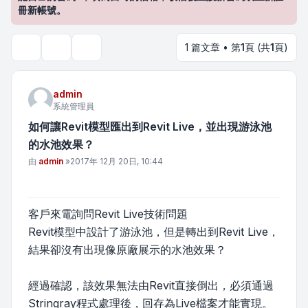
冊新帳號。
1 篇文章 • 第
1
頁 (共
1
頁)
主題工具
搜尋
admin
系統管理員
如何讓Revit模型匯出到Revit Live，並出現游泳池
的水池效果？
文章
由
admin
»
2017年 12月 20日, 10:44
客戶來電詢問Revit Live技術問題
Revit模型中設計了游泳池，但是轉出到Revit Live，
結果卻沒有出現像原廠展示的水池效果？
經過確認，該效果無法由Revit直接倒出，必須通過
Stringray程式處理後，回存為Live檔案才能實現。