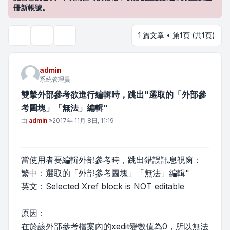
冊新帳號。
1 篇文章 • 第
1
頁 (共
1
頁)
主題工具
搜尋
admin
系統管理員
雙擊外部參考欲進行編輯時，跳出"選取的「外部參
考圖塊」「無法」編輯"
文章
由
admin
»
2017年 11月 8日, 11:19
當使用者要編輯外部參考時，跳出錯誤訊息視窗：
繁中：選取的「外部參考圖塊」「無法」編輯"
英文：Selected Xref block is NOT editable
原因：
在於該外部參考檔案內的xedit變數值為0，所以無法