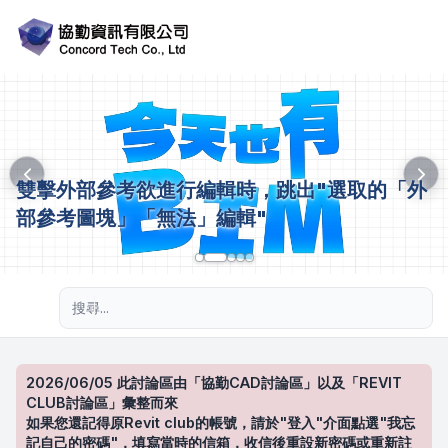
雙擊外部參考欲進行編輯時，跳出"選取的「外
部參考圖塊」「無法」編輯"
進階搜尋
2026/06/05 此討論區由「協勤CAD討論區」以及「REVIT
CLUB討論區」彙整而來
如果您還記得原Revit club的帳號，請於"登入"介面點選"我忘
記自己的密碼"，填寫當時的信箱，收信後重設新密碼或重新註