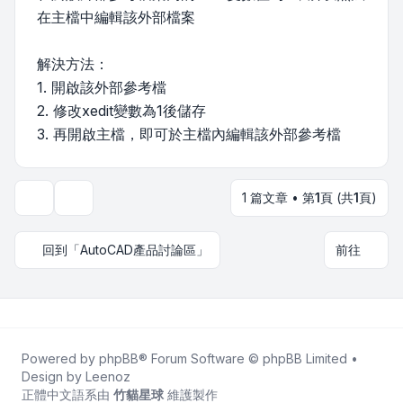
在主檔中編輯該外部檔案
解決方法：
1. 開啟該外部參考檔
2. 修改xedit變數為1後儲存
3. 再開啟主檔，即可於主檔內編輯該外部參考檔
1 篇文章 • 第
1
頁 (共
1
頁)
主題工具
回到「AutoCAD產品討論區」
前往
Powered by
phpBB
® Forum Software © phpBB Limited •
Design by
Leenoz
正體中文語系由
竹貓星球
維護製作