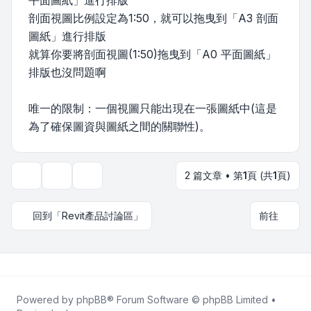
平面圖紙」進行排版
剖面視圖比例設定為1:50，就可以拖曳到「A3 剖面
圖紙」進行排版
就算你要將剖面視圖(1:50)拖曳到「A0 平面圖紙」
排版也沒問題啊
唯一的限制：一個視圖只能出現在一張圖紙中(這是
為了確保圖資與圖紙之間的關聯性)。
2 篇文章 • 第
1
頁 (共
1
頁)
主題工具
顯示和排序選項
回到「Revit產品討論區」
前往
Powered by
phpBB
® Forum Software © phpBB Limited •