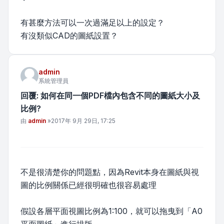
有甚麼方法可以一次過滿足以上的設定？
有沒類似CAD的圖紙設置？
admin
系統管理員
回覆: 如何在同一個PDF檔內包含不同的圖紙大小及
比例?
文章
由
admin
»
2017年 9月 29日, 17:25
不是很清楚你的問題點，因為Revit本身在圖紙與視
圖的比例關係已經很明確也很容易處理
假設各層平面視圖比例為1:100，就可以拖曳到「A0