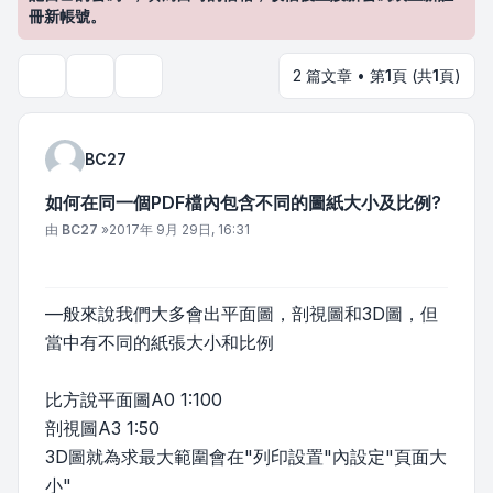
冊新帳號。
2 篇文章 • 第
1
頁 (共
1
頁)
主題工具
搜尋
BC27
如何在同一個PDF檔內包含不同的圖紙大小及比例?
文章
由
BC27
»
2017年 9月 29日, 16:31
—般來說我們大多會出平面圖，剖視圖和3D圖，但
當中有不同的紙張大小和比例
比方說平面圖A0 1:100
剖視圖A3 1:50
3D圖就為求最大範圍會在"列印設置"內設定"頁面大
小"