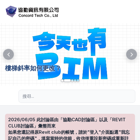
樓梯斜率如何更改？
進階搜尋
2026/06/05 此討論區由「協勤CAD討論區」以及「REVIT
CLUB討論區」彙整而來
如果您還記得原Revit club的帳號，請於"登入"介面點選"我忘
記自己的密碼"，填寫當時的信箱，收信後重設新密碼或重新註