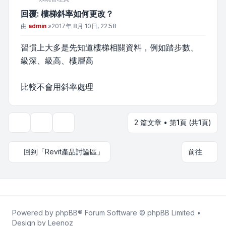
回覆: 樓梯斜率如何更改？
文章
由
admin
»
2017年 8月 10日, 22:58
習慣上大多是先知道樓梯相關資料，例如踏步數、
級深、級高、樓層高
比較不會用斜率處理
2 篇文章 • 第
1
頁 (共
1
頁)
主題工具
顯示和排序選項
回到「Revit產品討論區」
前往
Powered by
phpBB
® Forum Software © phpBB Limited •
Design by
Leenoz