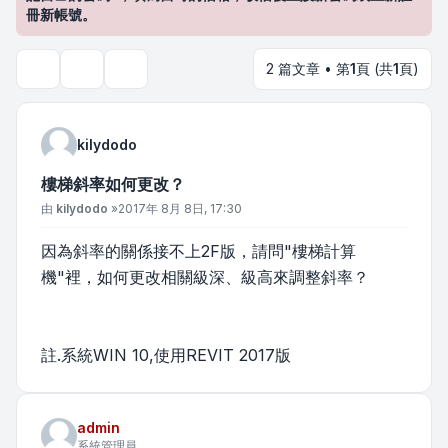
冊新帳號。
2 篇文章 • 第
1
頁 (共
1
頁)
主題工具
搜尋
kilydodo
樓梯斜率如何更改？
文章
由
kilydodo
»
2017年 8月 8日, 17:30
因為斜率的關係接不上2F版，請問"樓梯計算
機"裡，如何更改相關級深、級高來調整斜率？
註.系統WIN 10,使用REVIT 2017版
admin
系統管理員