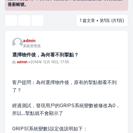
冊新帳號。
1 篇文章 • 第
1
頁 (共
1
頁)
主題工具
搜尋
admin
系統管理員
選擇物件後，為何看不到掣點？
文章
由
admin
»
2016年 12月 16日, 17:55
客戶提問：為何選擇物件後，原有的掣點都看不到
了？
經過測試，發現用戶的GRIPS系統變數被修改為0，
所以...掣點就不會顯示了
GRIPS(系統變數)設定值說明如下：