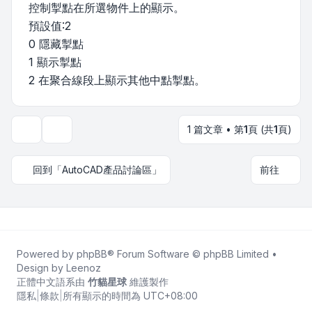
控制掣點在所選物件上的顯示。
預設值:2
0 隱藏掣點
1 顯示掣點
2 在聚合線段上顯示其他中點掣點。
1 篇文章 • 第
1
頁 (共
1
頁)
主題工具
回到「AutoCAD產品討論區」
前往
Powered by
phpBB
® Forum Software © phpBB Limited •
Design by
Leenoz
正體中文語系由
竹貓星球
維護製作
隱私
|
條款
|
所有顯示的時間為
UTC+08:00