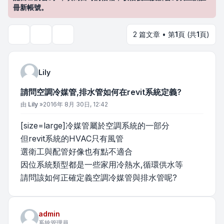
冊新帳號。
2 篇文章 • 第
1
頁 (共
1
頁)
主題工具
搜尋
Lily
請問空調冷媒管,排水管如何在revit系統定義?
文章
由
Lily
»
2016年 8月 30日, 12:42
[size=large]冷媒管屬於空調系統的一部分
但revit系統的HVAC只有風管
選衛工與配管好像也有點不適合
因位系統類型都是一些家用冷熱水,循環供水等
請問該如何正確定義空調冷媒管與排水管呢?
admin
系統管理員