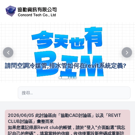
請問空調冷媒管,排水管如何在revit系統定義?
進階搜尋
2026/06/05 此討論區由「協勤CAD討論區」以及「REVIT
CLUB討論區」彙整而來
如果您還記得原Revit club的帳號，請於"登入"介面點選"我忘
記自己的密碼"，填寫當時的信箱，收信後重設新密碼或重新註