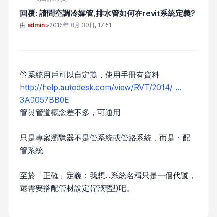
回覆: 請問空調冷媒管,排水管如何在revit系統定義?
文章
由
admin
»
2016年 8月 30日, 17:51
管系統用戶可以自定義，使用手冊有資料
http://help.autodesk.com/view/RVT/2014/ ...
3A0057BB0E
管與管道概念差不多，可通用
只是專案瀏覽器不是管系統或管路系統，而是：配
管系統
至於「正確」定義：我想...系統名稱只是一個代號，
還需要搭配管材設定(管類型)吧。