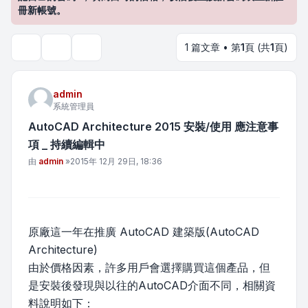
冊新帳號。
1 篇文章 • 第
1
頁 (共
1
頁)
主題工具
搜尋
admin
系統管理員
AutoCAD Architecture 2015 安裝/使用 應注意事
項 _ 持續編輯中
文章
由
admin
»
2015年 12月 29日, 18:36
原廠這一年在推廣 AutoCAD 建築版(AutoCAD
Architecture)
由於價格因素，許多用戶會選擇購買這個產品，但
是安裝後發現與以往的AutoCAD介面不同，相關資
料說明如下：