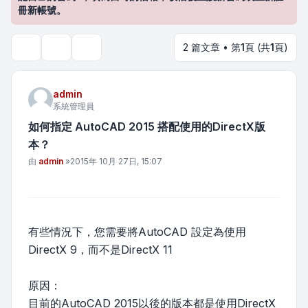
冊新帳號。
2 篇文章 • 第
1
頁 (共
1
頁)
主題工具
搜尋
admin
系統管理員
如何指定 AutoCAD 2015 搭配使用的DirectX版
本？
文章
由
admin
»
2015年 10月 27日, 15:07
有些情況下，您需要將AutoCAD 設定為使用
DirectX 9，而不是DirectX 11
原因：
目前的AutoCAD 2015以後的版本都是使用DirectX