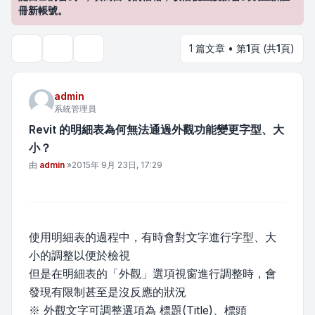
冊新帳號。
1 篇文章 • 第
1
頁 (共
1
頁)
主題工具
搜尋
admin
系統管理員
Revit 的明細表為何無法通過外觀功能變更字型、大
小？
文章
由
admin
»
2015年 9月 23日, 17:29
使用明細表的過程中，有時會對文字進行字型、大
小的調整以便於檢視
但是在明細表的「外觀」選項視窗進行調整時，會
發現有限制甚至是沒反應的狀況
※ 外觀文字可調整選項為 標題(Title)、標頭