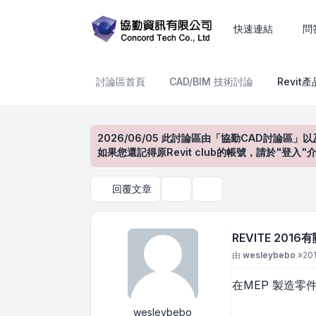
REVITE 2016有關"MEP製
快速連結
問
討論區首頁
CAD/BIM 技術討論
Revit
2026/06/05 此討論區由「協勤CAD討論區」以
如果您還記得原Revit club的帳號，請於"
回覆文章
主題工具
搜尋
REVITE 201
文章
由
wesleybebo
»
20
在MEP 製造零
wesleybebo