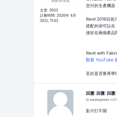
系統管理員
交付於生產機器
文章:
3503
註冊時間:
2026年 4月
Revit 2016目
30日, 11:43
搭配外掛可以在 Rev
便於在兩個產品
Revit with Fab
觀看 YouTube
至於是否要再學
回覆: 回覆: 回覆:
文章
由
wesleybebo
»
20
影片打不開