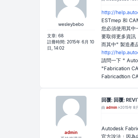
http://help.au
ESTmep 和 C
wesleybebo
您必須使用其中一種
文章:
68
要取得更多資訊，
註冊時間:
2015年 6月 10
而其中" 製造產
日, 14:02
http://help.au
請問一下 " Auto
"Fabrication 
Fabricadti
回覆: 回覆: RE
文章
由
admin
»
2015年 8月
Autodesk 
admin
官方說法：因為