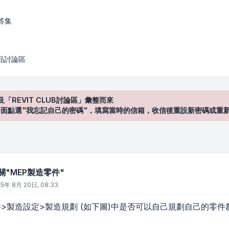
造零件"
答集
產品討論區
及「REVIT CLUB討論區」彙整而來
登入"介面點選"我忘記自己的密碼"，填寫當時的信箱，收信後重設新密碼或重
6有關"MEP製造零件"
15年 8月 20日, 08:33
件>製造設定>製造規劃 (如下圖)中是否可以自己規劃自己的零件群，