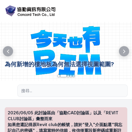
為何新增的樓地板為何無法選擇視圖範圍?
進階搜尋
2026/06/05 此討論區由「協勤CAD討論區」以及「REVIT
CLUB討論區」彙整而來
如果您還記得原Revit club的帳號，請於"登入"介面點選"我忘
記自己的密碼"，填寫當時的信箱，收信後重設新密碼或重新註