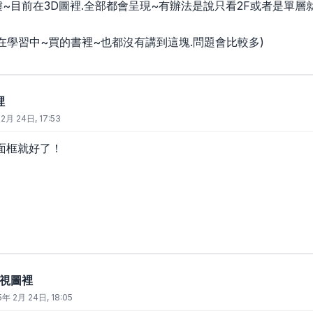
~目前在3D圖裡.全部都會呈現~有辦法是說只看2F或者是單層
在學習中~買的書裡~也都沒有講到這塊.問題會比較多)
裡
2月 24日, 17:53
面框就好了！
D視圖裡
5年 2月 24日, 18:05