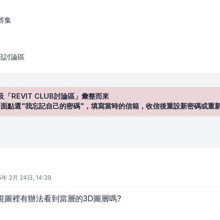
答集
產品討論區
及「REVIT CLUB討論區」彙整而來
登入"介面點選"我忘記自己的密碼"，填寫當時的信箱，收信後重設新密碼或重
5年 2月 24日, 14:39
視圖裡有辦法看到當層的3D圖層嗎?