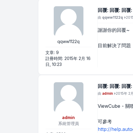
回覆: 回覆: 回覆
文章
由
qqww1122q
»
201
謝謝你的回覆~
qqww1122q
目前解決了問題
文章:
9
註冊時間:
2015年 2月 16
日, 10:23
回覆: 回覆: 回覆
文章
由
admin
»
2015年 2月
ViewCube -
admin
可參考
系統管理員
http://help.au