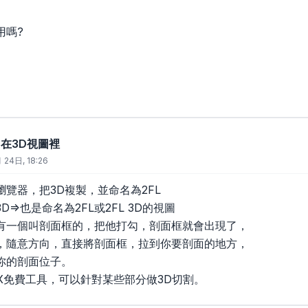
用嗎?
: 在3D視圖裡
 24日, 18:26
覽器，把3D複製，並命名為2FL
=>也是命名為2FL或2FL 3D的視圖
有一個叫剖面框的，把他打勾，剖面框就會出現了，
，隨意方向，直接將剖面框，拉到你要剖面的地方，
你的剖面位子。
OX免費工具，可以針對某些部分做3D切割。