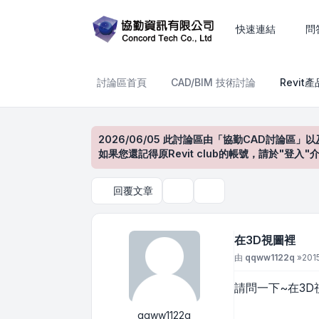
在3D視圖裡
快速連結
問
討論區首頁
CAD/BIM 技術討論
Revit
2026/06/05 此討論區由「協勤CAD討論區」以
如果您還記得原Revit club的帳號，請於"
回覆文章
主題工具
搜尋
在3D視圖裡
文章
由
qqww1122q
»
201
請問一下~在3D
qqww1122q