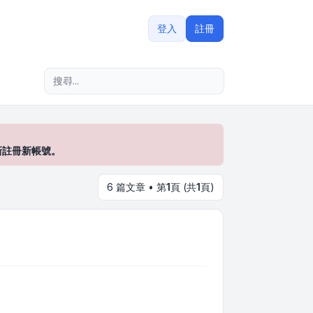
登入
註冊
進階搜尋
新註冊新帳號。
6 篇文章 • 第
1
頁 (共
1
頁)