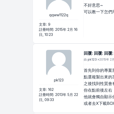
不好意思~
可以教一下怎們
qqww1122q
文章:
9
註冊時間:
2015年 2月 16
日, 10:23
回覆: 回覆: 回覆
文章
由
pk123
»
2015年 2月
首先到你的專案瀏
點選複製出來的3D
pk123
之後找到性質會
文章:
162
你在點前後左右
註冊時間:
2013年 5月 22
他就會獨自顯示
日, 09:33
或者去X下載B