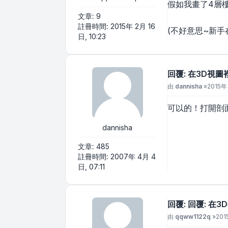
假如我畫了4層樓
文章:
9
註冊時間:
2015年 2月 16
(不好意思~新手
日, 10:23
回覆: 在3D視圖
文章
由
dannisha
»
2015年 
可以的！打開剖
dannisha
文章:
485
註冊時間:
2007年 4月 4
日, 07:11
回覆: 回覆: 在3
文章
由
qqww1122q
»
201