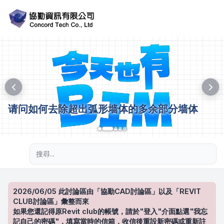
请问如何去除超出弧形墙体的多余部分墙体
進階搜尋
2026/06/05 此討論區由「協勤CAD討論區」以及「REVIT
CLUB討論區」彙整而來
如果您還記得原Revit club的帳號，請於"登入"介面點選"我忘
記自己的密碼"，填寫當時的信箱，收信後重設新密碼或重新註