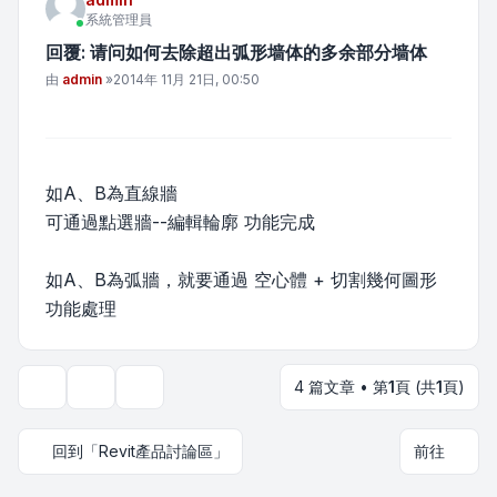
系統管理員
回覆: 请问如何去除超出弧形墙体的多余部分墙体
文章
由
admin
»
2014年 11月 21日, 00:50
如A、B為直線牆
可通過點選牆--編輯輪廓 功能完成
如A、B為弧牆，就要通過 空心體 + 切割幾何圖形
功能處理
4 篇文章 • 第
1
頁 (共
1
頁)
主題工具
顯示和排序選項
回到「Revit產品討論區」
前往