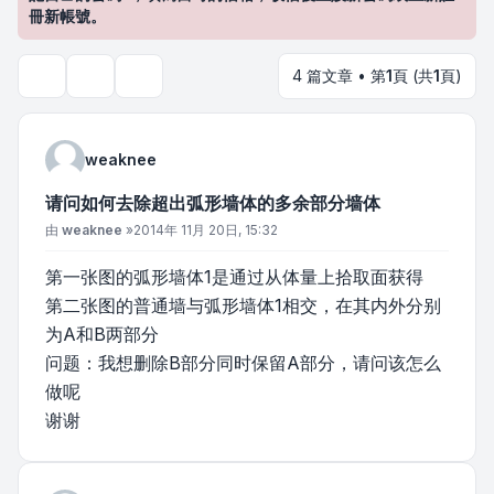
冊新帳號。
4 篇文章 • 第
1
頁 (共
1
頁)
主題工具
搜尋
weaknee
请问如何去除超出弧形墙体的多余部分墙体
文章
由
weaknee
»
2014年 11月 20日, 15:32
第一张图的弧形墙体1是通过从体量上拾取面获得
第二张图的普通墙与弧形墙体1相交，在其内外分别
为A和B两部分
问题：我想删除B部分同时保留A部分，请问该怎么
做呢
谢谢