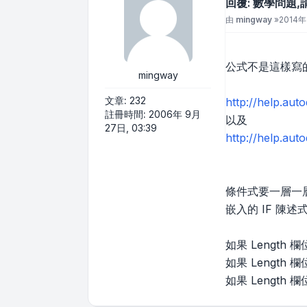
回覆: 數學問題,
文章
由
mingway
»
2014年 
公式不是這樣寫
mingway
文章:
232
http://help.au
註冊時間:
2006年 9月
以及
27日, 03:39
http://help.au
條件式要一層一
嵌入的 IF 陳述式：=IF 
如果 Length
如果 Length
如果 Length