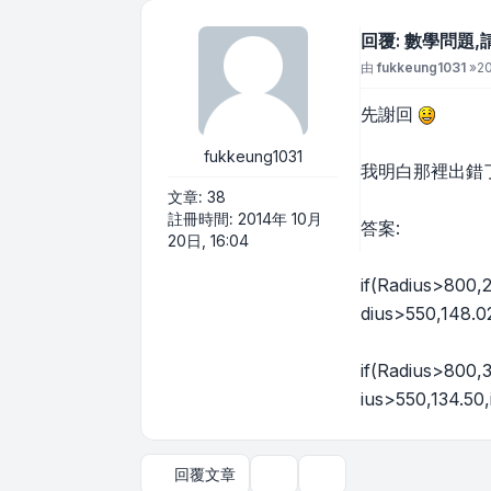
回覆: 數學問題,
文章
由
fukkeung1031
»
20
先謝回
fukkeung1031
我明白那裡出錯
文章:
38
註冊時間:
2014年 10月
答案:
20日, 16:04
if(Radius>800,2
dius>550,148.02
if(Radius>800,3
ius>550,134.50,
回覆文章
主題工具
顯示和排序選項