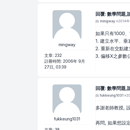
回覆: 數學問題,
文章
由
mingway
»
2014年 
如果只有1000
1. 建立水平、
mingway
2. 重新在交點
文章:
232
3. 偏移X之參數公式如
註冊時間:
2006年 9月
27日, 03:39
回覆: 數學問題,
文章
由
fukkeung1031
»
20
多謝老師教授, 設定
fukkeung1031
再問, 如果想設定更
文章:
38