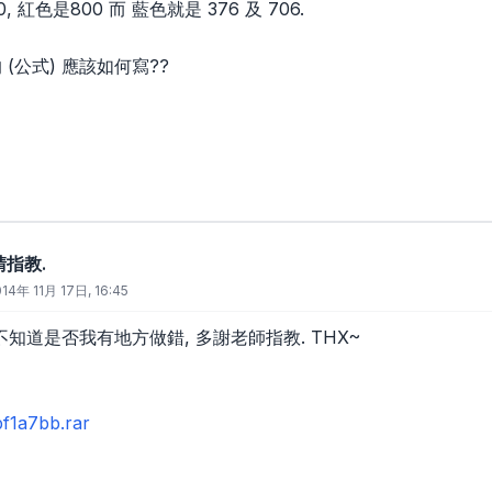
00, 紅色是800 而 藍色就是 376 及 706.
 (公式) 應該如何寫??
請指教.
14年 11月 17日, 16:45
不知道是否我有地方做錯, 多謝老師指教. THX~
f1a7bb.rar