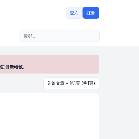
登入
註冊
進階搜尋
新註冊新帳號。
9 篇文章 • 第
1
頁 (共
1
頁)