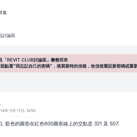
答集
產品討論區
及「REVIT CLUB討論區」彙整而來
登入"介面點選"我忘記自己的密碼"，填寫當時的信箱，收信後重設新密碼或重
.
14年 11月 17日, 14:56
000, 藍色的圓形在紅色600圓形線上的交點是 321 及 507.