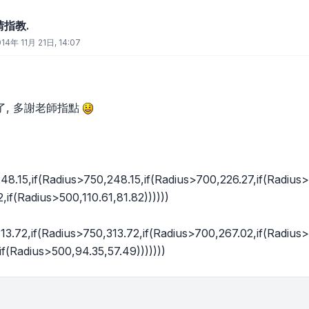
請指教.
14年 11月 21日, 14:07
了, 多謝老師指點
48.15,if(Radius>750,248.15,if(Radius>700,226.27,if(Radius
,if(Radius>500,110.61,81.82))))))
13.72,if(Radius>750,313.72,if(Radius>700,267.02,if(Radius>
if(Radius>500,94.35,57.49)))))))