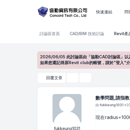
數學問題,請指教.
快速連結
問
討論區首頁
CAD/BIM 技術討論
Revit
2026/06/05 此討論區由「協勤CAD討論區」以
如果您還記得原Revit club的帳號，請於"
回覆文章
主題工具
搜尋
數學問題,請指教
文章
由
fukkeung1031
»
20
現在radius=1
fukkeung1031