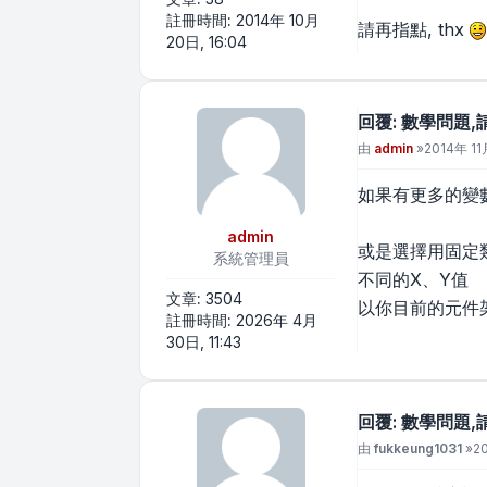
註冊時間:
2014年 10月
請再指點, thx
20日, 16:04
回覆: 數學問題,
文章
由
admin
»
2014年 11
如果有更多的變數
admin
或是選擇用固定類
系統管理員
不同的X、Y值
文章:
3504
以你目前的元件
註冊時間:
2026年 4月
30日, 11:43
回覆: 數學問題,
文章
由
fukkeung1031
»
20