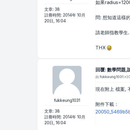
如果radius=12
文章:
38
註冊時間:
2014年 10月
問: 想知道這樣的
20日, 16:04
請老師指教學生.
THX
回覆: 數學問題,
文章
由
fukkeung1031
»
20
現在附上 檔案, 
fukkeung1031
附件下載：
文章:
38
20050_5469b5b
註冊時間:
2014年 10月
20日, 16:04