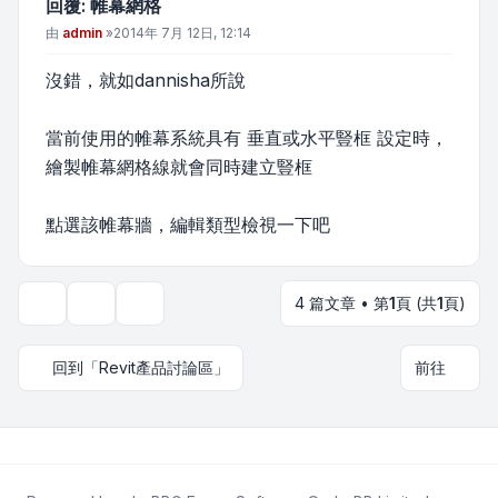
回覆: 帷幕網格
文章
由
admin
»
2014年 7月 12日, 12:14
沒錯，就如dannisha所說
當前使用的帷幕系統具有 垂直或水平豎框 設定時，
繪製帷幕網格線就會同時建立豎框
點選該帷幕牆，編輯類型檢視一下吧
4 篇文章 • 第
1
頁 (共
1
頁)
主題工具
顯示和排序選項
回到「Revit產品討論區」
前往