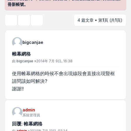
冊新帳號。
4 篇文章 • 第
1
頁 (共
1
頁)
主題工具
搜尋
bigcanjae
帷幕網格
文章
由
bigcanjae
»
2014年 7月 9日, 16:38
使用帷幕網格的時候不會出現線段會直接出現豎框
請問該如呵解決?
謝謝!!
admin
系統管理員
回覆: 帷幕網格
文章
由
admin
»
2014年 7月 12日, 02:24