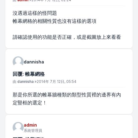
沒遇過這樣的怪問題
帷幕網格的相關性質也沒有這樣的選項
請確認使用的功能是否正確，或是截圖放上來看看
dannisha
回覆: 帷幕網格
文章
由
dannisha
»
2014年 7月 12日, 05:54
那是你所選的帷幕牆種類的類型性質裡的邊界有內
定豎框的選定！
admin
系統管理員