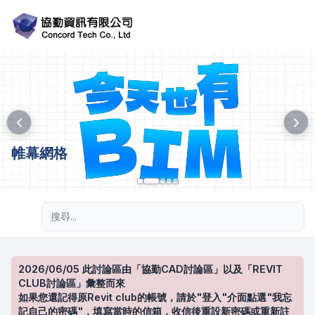
帷幕網格
進階搜尋
2026/06/05 此討論區由「協勤CAD討論區」以及「REVIT
CLUB討論區」彙整而來
如果您還記得原Revit club的帳號，請於"登入"介面點選"我忘
記自己的密碼"，填寫當時的信箱，收信後重設新密碼或重新註