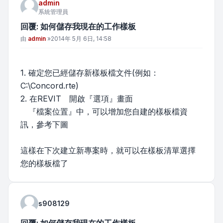
admin
系統管理員
回覆: 如何儲存我現在的工作樣板
文章
由
admin
»
2014年 5月 6日, 14:58
1. 確定您已經儲存新樣板檔文件(例如：
C:\Concord.rte)
2. 在REVIT 開啟『選項』畫面
『檔案位置』中，可以增加您自建的樣板檔資
訊，參考下圖
這樣在下次建立新專案時，就可以在樣板清單選擇
您的樣板檔了
s908129