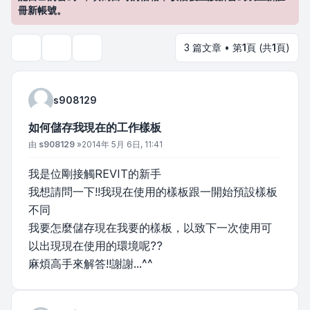
冊新帳號。
3 篇文章 • 第
1
頁 (共
1
頁)
主題工具
搜尋
s908129
如何儲存我現在的工作樣板
文章
由
s908129
»
2014年 5月 6日, 11:41
我是位剛接觸REVIT的新手
我想請問一下!!我現在使用的樣板跟一開始預設樣板
不同
我要怎麼儲存現在我要的樣板，以致下一次使用可
以出現現在使用的環境呢??
麻煩高手來解答!!謝謝...^^