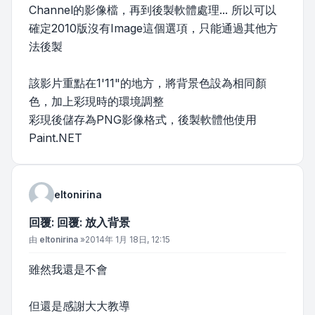
Channel的影像檔，再到後製軟體處理... 所以可以
確定2010版沒有Image這個選項，只能通過其他方
法後製
該影片重點在1'11"的地方，將背景色設為相同顏
色，加上彩現時的環境調整
彩現後儲存為PNG影像格式，後製軟體他使用
Paint.NET
eltonirina
回覆: 回覆: 放入背景
文章
由
eltonirina
»
2014年 1月 18日, 12:15
雖然我還是不會
但還是感謝大大教導