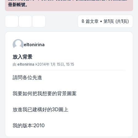
冊新帳號。
8 篇文章 • 第
1
頁 (共
1
頁)
主題工具
搜尋
eltonirina
放入背景
文章
由
eltonirina
»
2014年 1月 15日, 15:15
請問各位先進
我要如何把我想要的背景圖案
放進我已建構好的3D圖上
我的版本:2010