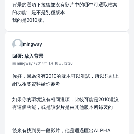
背景的選項下拉後並沒有影片中的哪中可選取檔案
的功能，是不是別種版本
我的是2010版。
mingway
回覆: 放入背景
文章
由
mingway
»
2014年 1月 16日, 12:20
你好，因為沒有2010的版本可以測試，所以只能上
網找相關資料給你參考
如果你的環境沒有相同選項，比較可能是2010還沒
有這個功能，或是該影片是由其他版本所錄製的
後來有找到另一段影片，他是通過匯出ALPHA