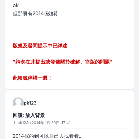
ok
但那裏有2014(破解)
版規及發問提示中已詳述
"請勿在此提出或發佈關於破解、盜版的問題"
此帳號停權一週！
pk123
回覆: 放入背景
文章
由
pk123
»
2014年 1月 20日, 17:41
2014找的到可以自己去找看看..