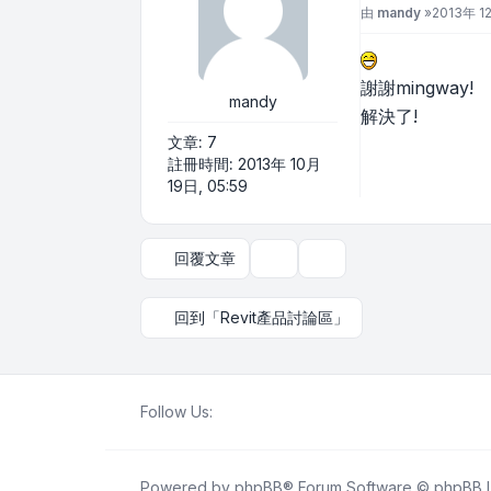
文章
由
mandy
»
2013年 12
謝謝mingway!
mandy
解決了!
文章:
7
註冊時間:
2013年 10月
19日, 05:59
回覆文章
主題工具
顯示和排序選項
回到「Revit產品討論區」
Follow Us:
Powered by
phpBB
® Forum Software © phpBB L