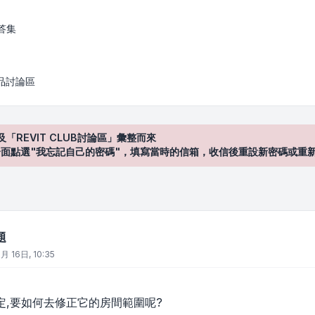
答集
產品討論區
及「REVIT CLUB討論區」彙整而來
登入"介面點選"我忘記自己的密碼"，填寫當時的信箱，收信後重設新密碼或重
題
月 16日, 10:35
定,要如何去修正它的房間範圍呢?