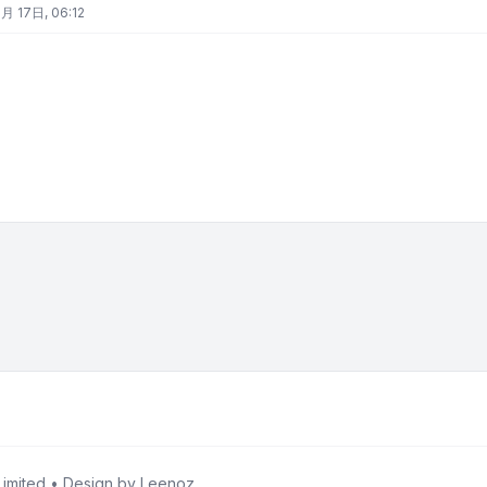
月 17日, 06:12
imited • Design by
Leenoz