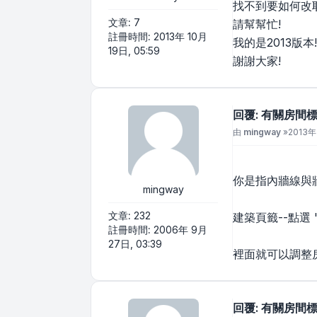
找不到要如何改耶
文章:
7
請幫幫忙!
註冊時間:
2013年 10月
我的是2013版本!
19日, 05:59
謝謝大家!
回覆: 有關房間
文章
由
mingway
»
2013年 
你是指內牆線與
mingway
文章:
232
建築頁籤--點選
註冊時間:
2006年 9月
27日, 03:39
裡面就可以調整
回覆: 有關房間