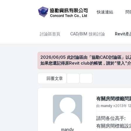
有關房間標籤問題
快速連結
問
討論區首頁
CAD/BIM 技術討論
Revit
2026/06/05 此討論區由「協勤CAD討論區」以
如果您還記得原Revit club的帳號，請於"
回覆文章
主題工具
搜尋
有關房間標籤問
文章
由
mandy
»
2013年 12
請問各位高手:
有關房間標籤設
mandy