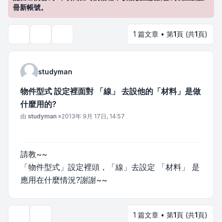
冊新帳號。
1 篇文章 • 第
1
頁 (共
1
頁)
主題工具
搜尋
studyman
物件型式 設定裡面對 「線」 去設他的「材料」是做
什麼用的?
文章
由
studyman
»
2013年 9月 17日, 14:57
請教~~
「物件型式」設定裡頭，「線」去設定 「材料」 是
應用在什麼情況?謝謝~~
1 篇文章 • 第
1
頁 (共
1
頁)
主題工具