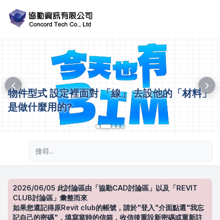
物件型式 設定裡面對 「線」 去設他的「材料」
是做什麼用的?
進階搜尋
2026/06/05 此討論區由「協勤CAD討論區」以及「REVIT
CLUB討論區」彙整而來
如果您還記得原Revit club的帳號，請於"登入"介面點選"我忘
記自己的密碼"，填寫當時的信箱，收信後重設新密碼或重新註