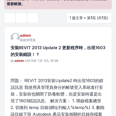
冊新帳號。
1 篇文章 • 第
1
頁 (共
1
頁)
主題工具
搜尋
admin
系統管理員
安裝REVIT 2013 Update 2 更新程序時，出現1603
的安裝錯誤！？
文章
由
admin
»
2013年 7月 3日, 15:08
問題： REVIT 2013安裝Update2 時出現1603的錯
誤訊息 我使用具管理員身分的帳號登入系統進行安
裝，安裝前也關閉了防毒軟體，但是安裝時還是出
現了1603錯誤訊息。 解決方案： 1. 開啟檔案總管
2. 切換到 temp 目錄(網址列輸入%temp%) 3. 刪除
該目錄下與 Autodesk 產品安裝相關的目錄與檔案