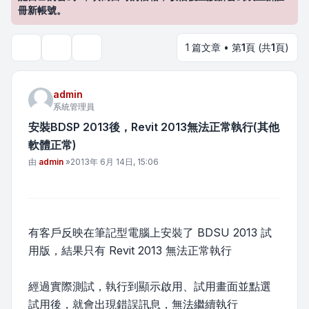
冊新帳號。
1 篇文章 • 第
1
頁 (共
1
頁)
主題工具
搜尋
admin
系統管理員
安裝BDSP 2013後，Revit 2013無法正常執行(其他
軟體正常)
文章
由
admin
»
2013年 6月 14日, 15:06
有客戶反映在筆記型電腦上安裝了 BDSU 2013 試
用版，結果只有 Revit 2013 無法正常執行
經過實際測試，執行到顯示啟用、試用畫面並點選
試用後，就會出現錯誤訊息，無法繼續執行