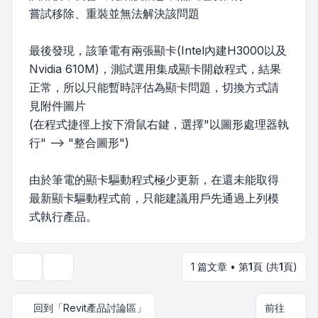
嘗試移除、重裝並無法解決該問題
最後發現，該筆電有兩張顯卡(Intel內建H3000以及
Nvidia 610M)，測試選用集成顯卡開啟程式，結果
正常，所以只能暫時評估為顯卡問題，切換方式請
見附件圖片
(在程式捷徑上按下滑鼠右鍵，選擇"以圖形處理器執
行" --> "整合圖形")
由於筆電的顯卡驅動程式極少更新，在還未能取得
最新顯卡驅動程式前，只能建議用戶先通過上列模
式執行產品。
1 篇文章 • 第
1
頁 (共
1
頁)
主題工具
回到「Revit產品討論區」
前往