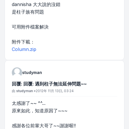
dannisha 大大說的沒錯
是柱子族有問題
可用附件檔案解決
附件下載：
Column.zip
studyman
回覆: 回覆: 遇到柱子無法延伸問題~~
文章
由
studyman
»
2012年 11月 13日, 03:24
太感謝了~~ ^^...
原來如此，知道原因了~~~
感謝各位前輩大哥了~~謝謝喔!!