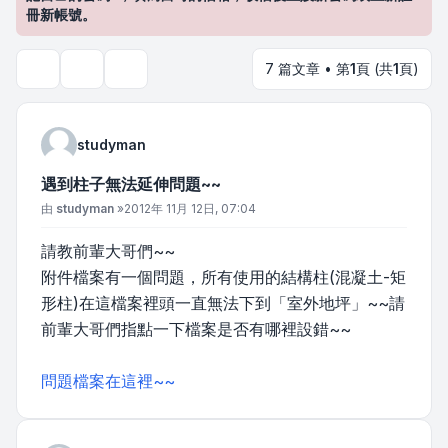
冊新帳號。
7 篇文章 • 第
1
頁 (共
1
頁)
主題工具
搜尋
studyman
遇到柱子無法延伸問題~~
文章
由
studyman
»
2012年 11月 12日, 07:04
請教前輩大哥們~~
附件檔案有一個問題，所有使用的結構柱(混凝土-矩
形柱)在這檔案裡頭一直無法下到「室外地坪」~~請
前輩大哥們指點一下檔案是否有哪裡設錯~~
問題檔案在這裡~~