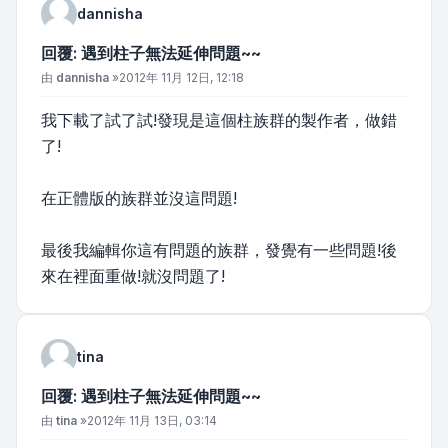
dannisha
回覆: 遇到柱子無法延伸問題~~
文章
由
dannisha
»
2012年 11月 12日, 12:18
我下載了試了試!發現是這個柱族群的製作者，做錯
了!
在正體版的族群並沒這問題!
最後我編輯你這有問題的族群，發覺有一些問題!後
來在裡面重做!就沒問題了!
tina
回覆: 遇到柱子無法延伸問題~~
文章
由
tina
»
2012年 11月 13日, 03:14