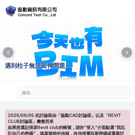
遇到柱子無法延伸問題~~
進階搜尋
2026/06/05 此討論區由「協勤CAD討論區」以及「REVIT
CLUB討論區」彙整而來
如果您還記得原Revit club的帳號，請於"登入"介面點選"我忘
記自己的密碼"，填寫當時的信箱，收信後重設新密碼或重新註