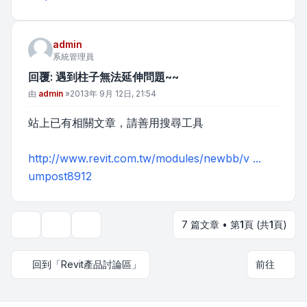
admin
系統管理員
回覆: 遇到柱子無法延伸問題~~
文章
由
admin
»
2013年 9月 12日, 21:54
站上已有相關文章，請善用搜尋工具
http://www.revit.com.tw/modules/newbb/v ...
umpost8912
7 篇文章 • 第
1
頁 (共
1
頁)
主題工具
顯示和排序選項
回到「Revit產品討論區」
前往