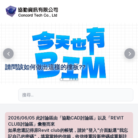
請問該如何做出這樣的樓板??
進階搜尋
2026/06/05 此討論區由「協勤CAD討論區」以及「REVIT
CLUB討論區」彙整而來
如果您還記得原Revit club的帳號，請於"登入"介面點選"我忘
記自己的密碼"，填寫當時的信箱，收信後重設新密碼或重新註