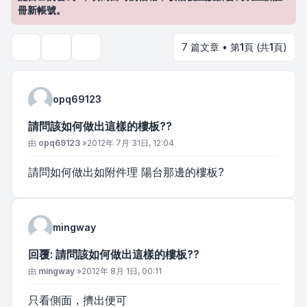
冊新帳號。
7 篇文章 • 第
1
頁 (共
1
頁)
主題工具
搜尋
opq69123
請問該如何做出這樣的樓板??
文章
由
opq69123
»
2012年 7月 31日, 12:04
請問如何做出如附件理 陽台那邊的樓板?
mingway
回覆: 請問該如何做出這樣的樓板??
文章
由
mingway
»
2012年 8月 1日, 00:11
只看側面，擠出便可