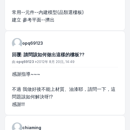
常用--元件--內建模型(品類選樓板)
建立 參考平面--擠出
opq69123
回覆: 請問該如何做出這樣的樓板??
文章
由
opq69123
»
2012年 8月 20日, 14:49
感謝指導~~~
不過 我做好後不能上材質、油漆耶，請問一下，這
問題該如何解決呀!?
感謝!!!
chiaming