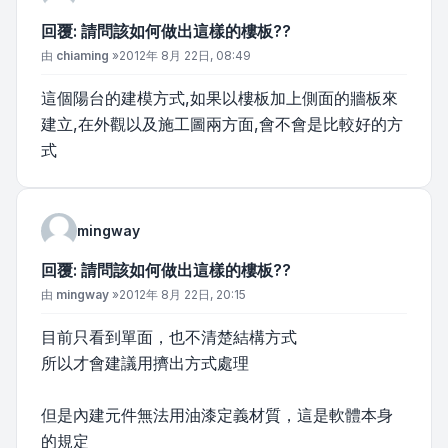
回覆: 請問該如何做出這樣的樓板??
文章
由
chiaming
»
2012年 8月 22日, 08:49
這個陽台的建模方式,如果以樓板加上側面的牆板來
建立,在外觀以及施工圖兩方面,會不會是比較好的方
式
mingway
回覆: 請問該如何做出這樣的樓板??
文章
由
mingway
»
2012年 8月 22日, 20:15
目前只看到單面，也不清楚結構方式
所以才會建議用擠出方式處理
但是內建元件無法用油漆定義材質，這是軟體本身
的規定