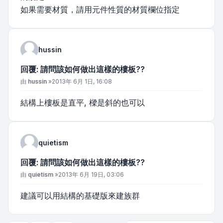
如果需要材質，請用元件性質的材質欄位指定
hussin
回覆: 請問該如何做出這樣的樓板??
文章
由
hussin
»
2013年 6月 1日, 16:08
結構上樓板是直平, 樑是斜的也可以
quietism
回覆: 請問該如何做出這樣的樓板??
文章
由
quietism
»
2013年 6月 19日, 03:06
建議可以用結構的基礎版來建族群