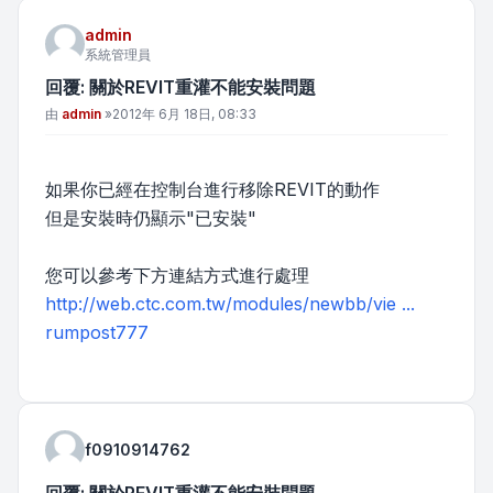
admin
系統管理員
回覆: 關於REVIT重灌不能安裝問題
文章
由
admin
»
2012年 6月 18日, 08:33
如果你已經在控制台進行移除REVIT的動作
但是安裝時仍顯示"已安裝"
您可以參考下方連結方式進行處理
http://web.ctc.com.tw/modules/newbb/vie ...
rumpost777
f0910914762