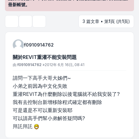
冊新帳號。
3 篇文章 • 第
1
頁 (共
1
頁)
主題工具
搜尋
f0910914762
關於REVIT重灌不能安裝問題
文章
由
f0910914762
»
2012年 6月 16日, 08:41
請問一下高手大哥大姊們~
小弟之前因為中文化失敗
重灌REVIT為什麼刪除以後電腦就不給我安裝了?
我有去控制台新增移除程式確定都有刪除
可是還是不可以重新安裝耶
可以請高手們幫小弟解答疑問嗎?
拜託拜託