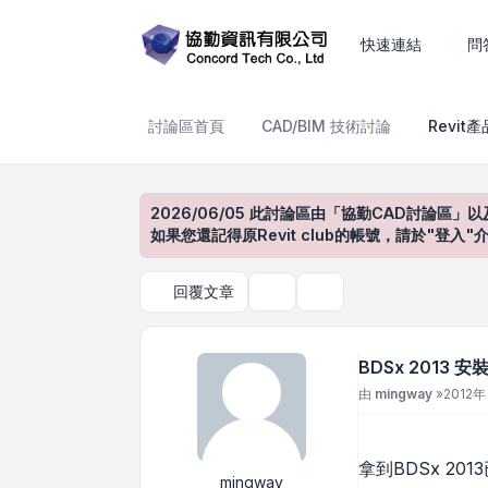
BDSx 2013 安裝紀錄
快速連結
問
討論區首頁
CAD/BIM 技術討論
Revit
2026/06/05 此討論區由「協勤CAD討論區」以
如果您還記得原Revit club的帳號，請於"
回覆文章
主題工具
搜尋
BDSx 2013 
文章
由
mingway
»
2012年
拿到BDSx 2
mingway