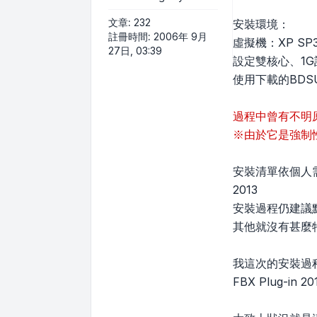
文章:
232
安裝環境：
註冊時間:
2006年 9月
虛擬機：XP SP3
27日, 03:39
設定雙核心、1G
使用下載的BDSU
過程中曾有不明
※由於它是強制
安裝清單依個人需
2013
安裝過程仍建議
其他就沒有甚麼
我這次的安裝過程大
FBX Plug-in 201