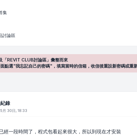
答集
產品討論區
及「REVIT CLUB討論區」彙整而來
登入"介面點選"我忘記自己的密碼"，填寫當時的信箱，收信後重設新密碼或重
安裝紀錄
 5月 30日, 18:33
013已經一段時間了，程式包看起來很大，所以到現在才安裝