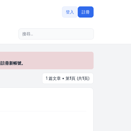
登入
註冊
進階搜尋
新註冊新帳號。
1 篇文章 • 第
1
頁 (共
1
頁)