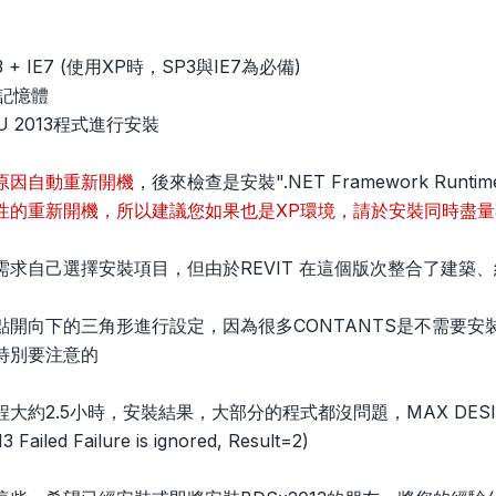
 + IE7 (使用XP時，SP3與IE7為必備)
記憶體
 2013程式進行安裝
原因自動重新開機
，後來檢查是安裝".NET Framework Runtime
性的重新開機，所以建議您如果也是XP環境，請於安裝同時盡
求自己選擇安裝項目，但由於REVIT 在這個版次整合了建築、
點開向下的三角形進行設定，因為很多CONTANTS是不需要安
特別要注意的
約2.5小時，安裝結果，大部分的程式都沒問題，MAX DESIGN 
3 Failed Failure is ignored, Result=2)