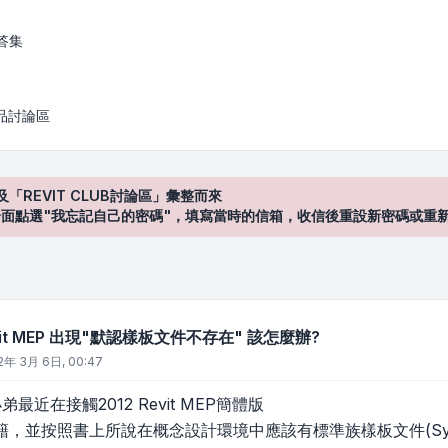
出現"默認樣板文件不存在" 該怎麼辦?
答集
產品討論區
及「REVIT CLUB討論區」彙整而來
登入"介面點選"我忘記自己的密碼"，填寫當時的信箱，收信後重設新密碼或重
vit MEP 出現"默認樣板文件不存在" 該怎麼辦?
2年 3月 6日, 00:47
弟最近在接觸2012 Revit MEP簡體版
並按照書上所說在概念設計環境中應該有標準族樣板文件(Systems-D