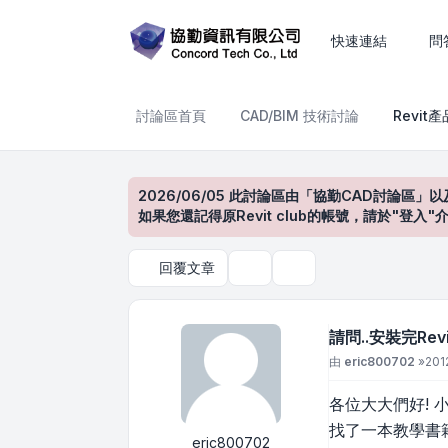
請問..安裝完Revit MEP 
快速連結
問
討論區首頁
CAD/BIM 技術討論
Revit
2026/06/05 此討論區由「協勤CAD討論區」以
如果您還記得原Revit club的帳號，請於"
回覆文章
主題工具
搜尋
請問..安裝完Re
文章
由
eric800702
»
201
各位大大們好! 小
找了一本教學書籍，
eric800702