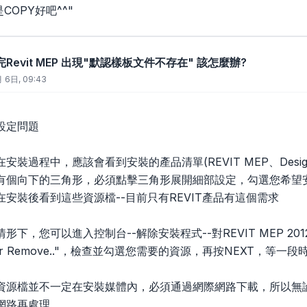
COPY好吧^^"
裝完Revit MEP 出現"默認樣板文件不存在" 該怎麼辦?
 6日, 09:43
設定問題
過程中，應該會看到安裝的產品清單(REVIT MEP、Design Review
有個向下的三角形，必須點擊三角形展開細部設定，勾選您希望安
安裝後看到這些資源檔--目前只有REVIT產品有這個需求
下，您可以進入控制台--解除安裝程式--對REVIT MEP 201
or Remove.."，檢查並勾選您需要的資源，再按NEXT，等一
資源檔並不一定在安裝媒體內，必須通過網際網路下載，所以無論
網路再處理