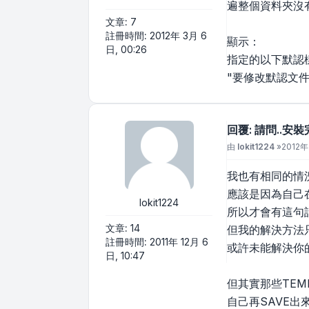
遍整個資料夾沒有
文章:
7
註冊時間:
2012年 3月 6
顯示：
日, 00:26
指定的以下默認
"要修改默認文件
回覆: 請問..安
文章
由
lokit1224
»
2012年
我也有相同的情況
應該是因為自己在家
lokit1224
所以才會有這句
文章:
14
但我的解決方法只是
註冊時間:
2011年 12月 6
或許未能解決你的問
日, 10:47
但其實那些TEMP
自己再SAVE出