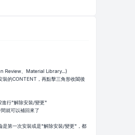
、Material Library...)
裝的CONTENT，再點擊三角形收闔後
2進行"解除安裝/變更"
段時間就可以補回來了
是第一次安裝或是"解除安裝/變更"，都