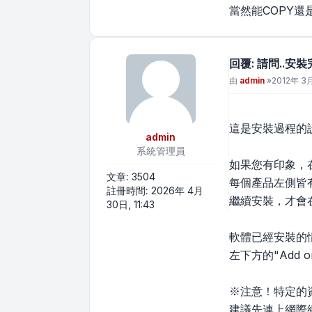
當然能COPY還是
回覆: 請問..安
文章
由
admin
»
2012年 3月
這是安裝過程的
admin
系統管理員
如果您有印象，在安裝
文章:
3504
每個產品左側皆
註冊時間:
2026年 4月
繼續安裝，才會在
30日, 11:43
軟體已經安裝的情形
左下方的"Add 
※注意！特定的
建議先連上網際