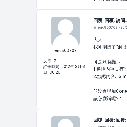
回覆: 回覆: 請問
文章
由
eric800702
»
201
大大
我剛剛按了"解除
eric800702
文章:
7
可是只有顯示
註冊時間:
2012年 3月 6
1.選擇內容...
日, 00:26
2.默認內容...Simpl
並沒有增加Cont
該怎麼辦呢??
回覆: 回覆: 回覆
文章
由
eric800702
»
201