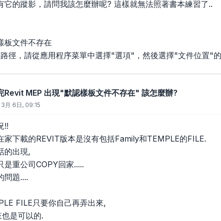
它的蹤影，請問我該怎麼辦呢? 這樣就無法照著書本練習了..
樣板文件不存在
路徑，請從應用程序菜單中選擇"選項"，然後選擇"文件位置"的
裝完Revit MEP 出現"默認樣板文件不存在" 該怎麼辦?
 3月 6日, 09:15
!!
下載的REVIT版本是沒有包括Family和TEMPLE的FILE.
話的出現,
重公司COPY回家.....
題....
LE FILE只要你自己再弄出來,
來也是可以的.