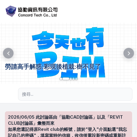
勞請高手解惑:彩現後植栽:樹不見了
進階搜尋
2026/06/05 此討論區由「協勤CAD討論區」以及「REVIT
CLUB討論區」彙整而來
如果您還記得原Revit club的帳號，請於"登入"介面點選"我忘
記自己的密碼"，填寫當時的信箱，收信後重設新密碼或重新註