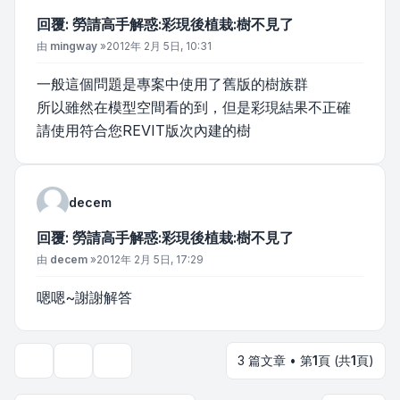
回覆: 勞請高手解惑:彩現後植栽:樹不見了
文章
由
mingway
»
2012年 2月 5日, 10:31
一般這個問題是專案中使用了舊版的樹族群
所以雖然在模型空間看的到，但是彩現結果不正確
請使用符合您REVIT版次內建的樹
decem
回覆: 勞請高手解惑:彩現後植栽:樹不見了
文章
由
decem
»
2012年 2月 5日, 17:29
嗯嗯~謝謝解答
3 篇文章 • 第
1
頁 (共
1
頁)
主題工具
顯示和排序選項