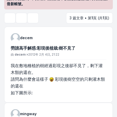
冊新帳號。
3 篇文章 • 第
1
頁 (共
1
頁)
主題工具
搜尋
decem
勞請高手解惑:彩現後植栽:樹不見了
文章
由
decem
»
2012年 2月 4日, 21:22
我在敷地種植的樹經過彩現之後卻不見了，剩下灌
木類的還在。
請問為什麼會這樣子
彩現後樹空空的只剩灌木類
的還在
如下圖所示:
mingway