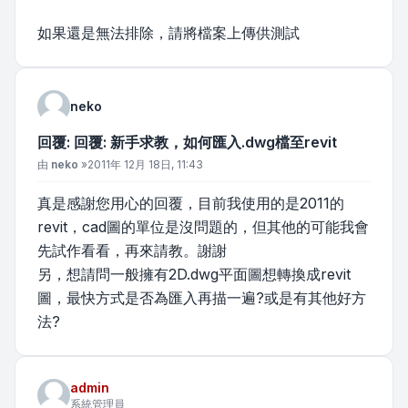
如果還是無法排除，請將檔案上傳供測試
neko
回覆: 回覆: 新手求教，如何匯入.dwg檔至revit
文章
由
neko
»
2011年 12月 18日, 11:43
真是感謝您用心的回覆，目前我使用的是2011的
revit，cad圖的單位是沒問題的，但其他的可能我會
先試作看看，再來請教。謝謝
另，想請問一般擁有2D.dwg平面圖想轉換成revit
圖，最快方式是否為匯入再描一遍?或是有其他好方
法?
admin
系統管理員