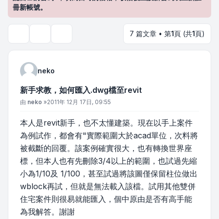
冊新帳號。
7 篇文章 • 第
1
頁 (共
1
頁)
主題工具
搜尋
neko
新手求教，如何匯入.dwg檔至revit
文章
由
neko
»
2011年 12月 17日, 09:55
本人是revit新手，也不太懂建築。現在以手上案件
為例試作，都會有"實際範圍大於acad單位，次料將
被截斷的回覆。該案例確實很大，也有轉換世界座
標，但本人也有先刪除3/4以上的範圍，也試過先縮
小為1/10及 1/100，甚至試過將該圖僅保留柱位做出
wblock再試，但就是無法載入該檔。試用其他雙併
住宅案件則很易就能匯入，個中原由是否有高手能
為我解答。謝謝