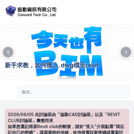
新手求教，如何匯入.dwg檔至revit
進階搜尋
2026/06/05 此討論區由「協勤CAD討論區」以及「REVIT
CLUB討論區」彙整而來
如果您還記得原Revit club的帳號，請於"登入"介面點選"我忘
記自己的密碼"，填寫當時的信箱，收信後重設新密碼或重新註