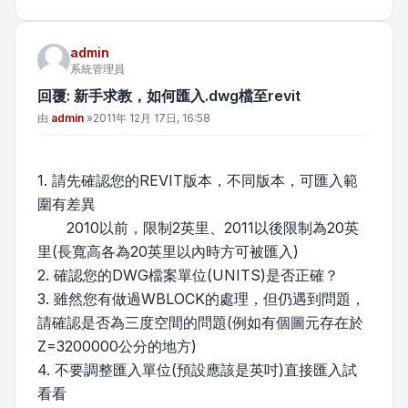
admin
系統管理員
回覆: 新手求教，如何匯入.dwg檔至revit
文章
由
admin
»
2011年 12月 17日, 16:58
1. 請先確認您的REVIT版本，不同版本，可匯入範
圍有差異
2010以前，限制2英里、2011以後限制為20英
里(長寬高各為20英里以內時方可被匯入)
2. 確認您的DWG檔案單位(UNITS)是否正確？
3. 雖然您有做過WBLOCK的處理，但仍遇到問題，
請確認是否為三度空間的問題(例如有個圖元存在於
Z=3200000公分的地方)
4. 不要調整匯入單位(預設應該是英吋)直接匯入試
看看