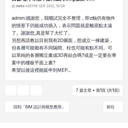
文章
由
neko
»
2011年 12月 20日, 10:29
admin:感謝您，我嚐試完全不整理，即z軸仍有物件
的情形下仍能成功插入，表示問題就是離原點太遠
了。謝謝您,真是幫了大忙了。
另想再請教以目前我有2D圖面，想成立一棟建築，
但各層可能都有不同隔間、柱也可能有點不同。可
以單純的各層獨立畫成3D再結合嗎?或是一定要在專
案中的樓板平面上畫?
希望以後這裡能延申到MEP...
7 篇文章 • 第
1
頁 (共
1
頁)
主題工具
顯示和排序選項
回到「BIM 設計與模型應用」
前往