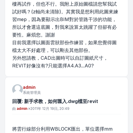
樓再試作，但也不行。我附上原始圖檔請您幫我試
試好嗎？(z軸尚未清除)。其實我是想利用此圖來練
習mep，因為要顯示出BIM對於管路干涉的功能，
所以才會選這底圖，對我來說算太跳躍了但卻有必
要性。麻煩您。謝謝
目前我選擇以圖面雲狀部份作練習，如果您覺得圖
檔太大不好處理，可以剛去其他部份。
另外想請教，CAD出圖時可以自訂圖紙尺寸，
REVIT好像沒有?只能選擇A4.A3...A0?
admin
系統管理員
回覆: 新手求教，如何匯入.dwg檔至revit
文章
由
admin
»
2011年 12月 19日, 20:49
將雲行線部分利用WBLOCK匯出，單位選擇mm