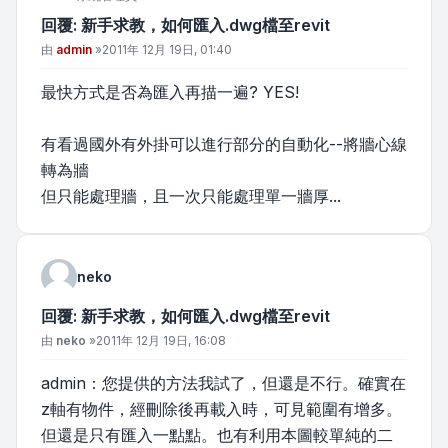
回覆: 新手求教，如何匯入.dwg檔至revit
文章
由
admin
»
2011年 12月 19日, 01:40
最快方式是否為匯入再描一遍? YES!
有看過國外有外掛可以進行部分的自動化--將牆心線
轉為牆
但只能處理牆，且一次只能處理單一牆厚...
neko
回覆: 新手求教，如何匯入.dwg檔至revit
文章
由
neko
»
2011年 12月 19日, 16:08
admin：您提供的方法我試了，但還是不行。確實在
z軸有物件，經刪除後再載入時，可見範圍有增多。
但還是只有匯入一點點。也有利用本圖較單純的二