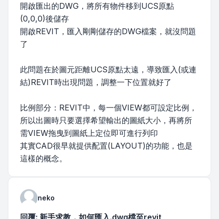
開啟匯出的DWG，將所有物件移到UCS原點
(0,0,0)後儲存
開啟REVIT，匯入剛剛儲存的DWG檔案，就沒問題
了
此問題在於圖元距離UCS原點太遠，導致匯入(或連
結)REVIT時出現問題，調整一下位置就好了
比例部分：REVIT中，每一個VIEW都可設定比例，
所以出圖時只要選擇希望輸出的圖紙大小，再將所
需VIEW拖曳到圖紙上定位即可進行列印
其實CAD很早就提供配置(LAYOUT)的功能，也是
這樣的概念。
neko
回覆: 新手求教，如何匯入.dwg檔至revit