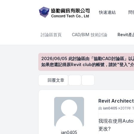
Revit Architecture中文
快速連結
問
討論區首頁
CAD/BIM 技術討論
Revit
2026/06/05 此討論區由「協勤CAD討論區」以
如果您還記得原Revit club的帳號，請於"
回覆文章
主題工具
搜尋
Revit Archi
文章
由
ian0405
»
2011年 1
我現在使用AutoD
更改?
ian0405