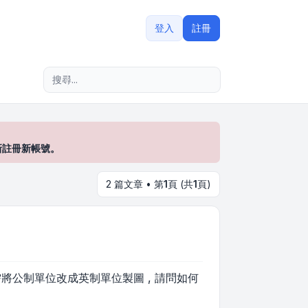
登入
註冊
進階搜尋
新註冊新帳號。
2 篇文章 • 第
1
頁 (共
1
頁)
需要 , 需將公制單位改成英制單位製圖 , 請問如何