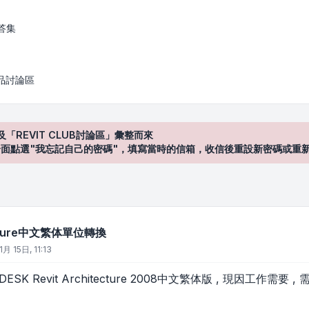
繁体單位轉換
答集
產品討論區
及「REVIT CLUB討論區」彙整而來
登入"介面點選"我忘記自己的密碼"，填寫當時的信箱，收信後重設新密碼或重
tecture中文繁体單位轉換
1月 15日, 11:13
ESK Revit Architecture 2008中文繁体版 , 現因工作