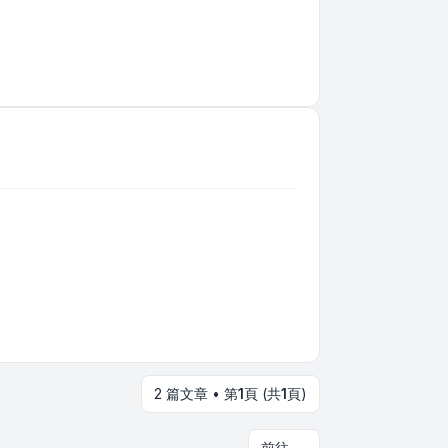
2 篇文章 • 第
1
頁 (共
1
頁)
前往