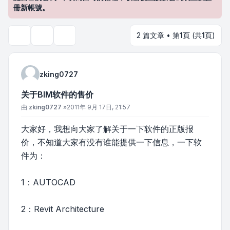
冊新帳號。
2 篇文章 • 第
1
頁 (共
1
頁)
主題工具
搜尋
zking0727
关于BIM软件的售价
文章
由
zking0727
»
2011年 9月 17日, 21:57
大家好，我想向大家了解关于一下软件的正版报
价，不知道大家有没有谁能提供一下信息，一下软
件为：
1：AUTOCAD
2：Revit Architecture