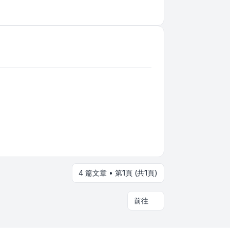
4 篇文章 • 第
1
頁 (共
1
頁)
前往