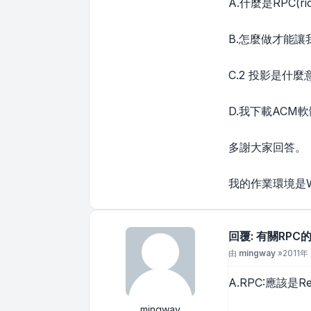
A.什麼是RPC(rich
B.怎麼做才能讓
C.2 投影是什麼
D.我下載ACM
多謝大家回答。
我的作業環境是WIN
回覆: 有關RPC
文章
由
mingway
»
2011年 
A.RPC:應該是Re
mingway