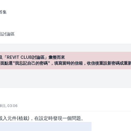
答集
產品討論區
及「REVIT CLUB討論區」彙整而來
登入"介面點選"我忘記自己的密碼"，填寫當時的信箱，收信後重設新密碼或重
8日, 03:06
載入元件(植栽)，在設定時發現一個問題。