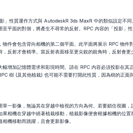
影」性質運作方式與 AutodeskR 3ds MaxR 中的類似設
用至平面的對側，將產生不尋常的反射。RPC 內容的「投影」
物件會包含背向相機的第二個平面。此平面將展示 RPC 物件對
時，反射才會精準。當反射表面移至更尖銳的銳角時，反射會更
大幅增加記憶體需求和彩現時間。請在 RPC 內容必須投影在
PC 樹 (及其他植栽) 也可能不需要打開此性質，因為樹的正
用單一影像，無論其在穿越中檢視的方向為何。若要鎖住視圖，
如果相機在穿越中繞著植栽移動，植栽影像便會根據相機的位置而
隨相機移動而跳躍，且會更新影像。