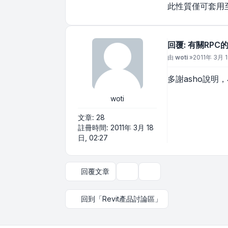
此性質僅可套用至
回覆: 有關RPC
文章
由
woti
»
2011年 3月 1
多謝asho說明，
woti
文章:
28
註冊時間:
2011年 3月 18
日, 02:27
回覆文章
主題工具
顯示和排序選項
回到「Revit產品討論區」