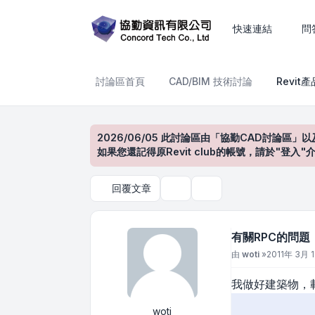
有關RPC的問題
快速連結
問
討論區首頁
CAD/BIM 技術討論
Revit
2026/06/05 此討論區由「協勤CAD討論區」以
如果您還記得原Revit club的帳號，請於"
回覆文章
主題工具
搜尋
有關RPC的問題
文章
由
woti
»
2011年 3月 1
我做好建築物，
woti