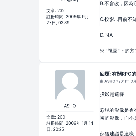
B.不會改，因
文章:
232
註冊時間:
2006年 9月
C.投影...目前
27日, 03:39
D.同A
※ "視圖"下的
回覆: 有關RPC
文章
由
ASHO
»
2011年 3月
投影是這樣
ASHO
彩現的影像是否
文章:
200
複的影像，而不
註冊時間:
2009年 1月 14
日, 20:25
然後建議是這樣