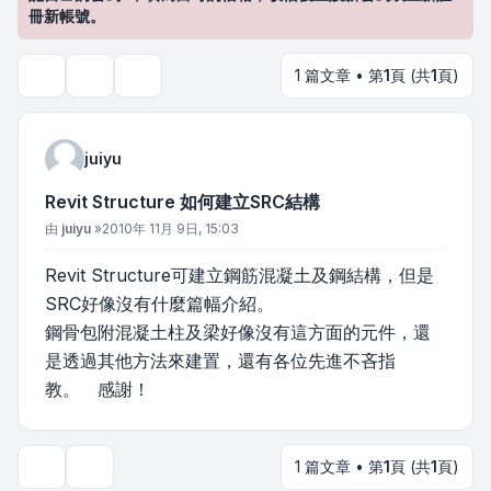
冊新帳號。
1 篇文章 • 第
1
頁 (共
1
頁)
主題工具
搜尋
juiyu
Revit Structure 如何建立SRC結構
文章
由
juiyu
»
2010年 11月 9日, 15:03
Revit Structure可建立鋼筋混凝土及鋼結構，但是
SRC好像沒有什麼篇幅介紹。
鋼骨包附混凝土柱及梁好像沒有這方面的元件，還
是透過其他方法來建置，還有各位先進不吝指
教。 感謝！
1 篇文章 • 第
1
頁 (共
1
頁)
主題工具