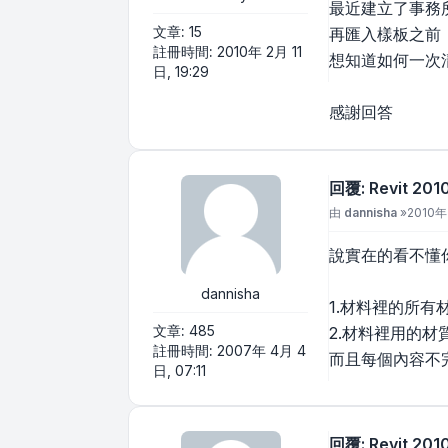
最近建立了事務
文章:
15
再匯入樣板之前
註冊時間:
2010年 2月 11
想知道如何一次
日, 19:29
感謝回答
回覆: Revit 
文章
由
dannisha
»
2010年
說實在的看不懂你講
dannisha
1.材料裡的所有
文章:
485
2.材料裡用的
註冊時間:
2007年 4月 4
而且每個內容不完全
日, 07:11
回覆: Revit 