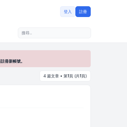
登入
註冊
進階搜尋
新註冊新帳號。
4 篇文章 • 第
1
頁 (共
1
頁)