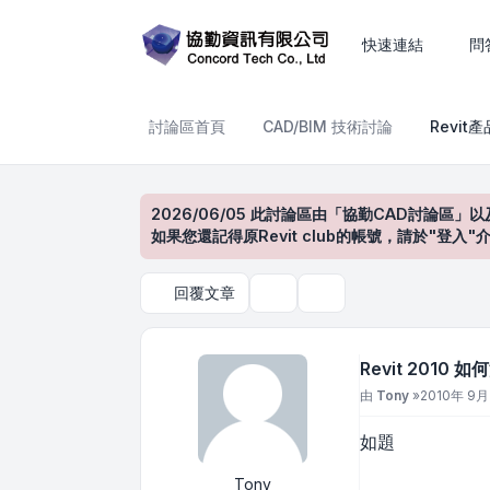
Revit 2010 如何清除材質圖
快速連結
問
討論區首頁
CAD/BIM 技術討論
Revit
2026/06/05 此討論區由「協勤CAD討論區」以
如果您還記得原Revit club的帳號，請於"
回覆文章
主題工具
搜尋
Revit 2010
文章
由
Tony
»
2010年 9月 
如題
Tony