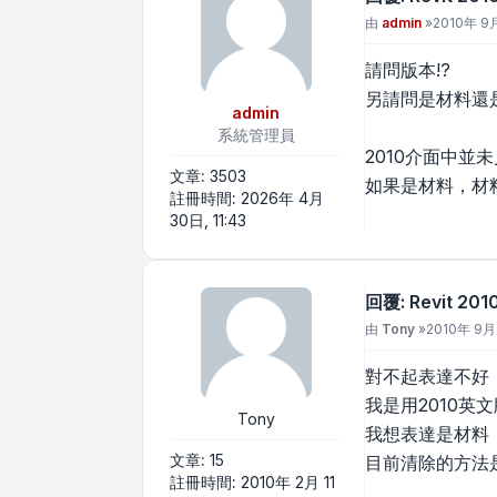
文章
由
admin
»
2010年 9月
請問版本!?
另請問是材料還是
admin
系統管理員
2010介面中並
文章:
3503
如果是材料，材
註冊時間:
2026年 4月
30日, 11:43
回覆: Revit 
文章
由
Tony
»
2010年 9月 
對不起表達不好
我是用2010英文版
Tony
我想表達是材料
文章:
15
目前清除的方法
註冊時間:
2010年 2月 11