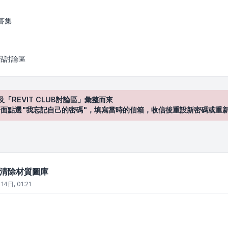
庫
答集
產品討論區
及「REVIT CLUB討論區」彙整而來
登入"介面點選"我忘記自己的密碼"，填寫當時的信箱，收信後重設新密碼或重
 如何清除材質圖庫
14日, 01:21