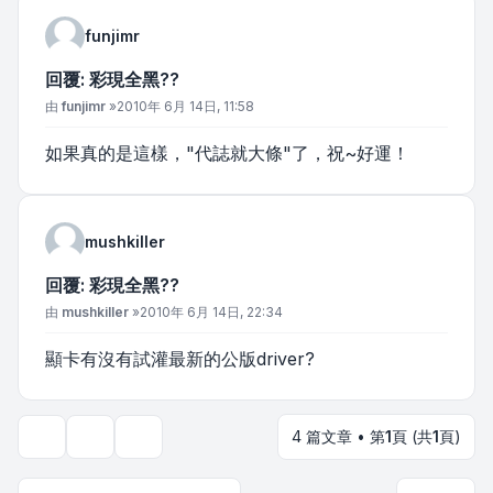
funjimr
回覆: 彩現全黑??
文章
由
funjimr
»
2010年 6月 14日, 11:58
如果真的是這樣，"代誌就大條"了，祝~好運！
mushkiller
回覆: 彩現全黑??
文章
由
mushkiller
»
2010年 6月 14日, 22:34
顯卡有沒有試灌最新的公版driver?
4 篇文章 • 第
1
頁 (共
1
頁)
主題工具
顯示和排序選項