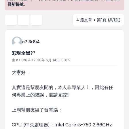
冊新帳號。
4 篇文章 • 第
1
頁 (共
1
頁)
主題工具
搜尋
n7l3r8i4
彩現全黑??
文章
由
n7l3r8i4
»
2010年 6月 14日, 00:19
大家好：
其實這是幫朋友問的，本人非專業人士，因此有任
何專業上的錯誤，還請見諒!!
上周幫朋友組了台電腦：
CPU (中央處理器)：Intel Core i5-750 2.66GHz