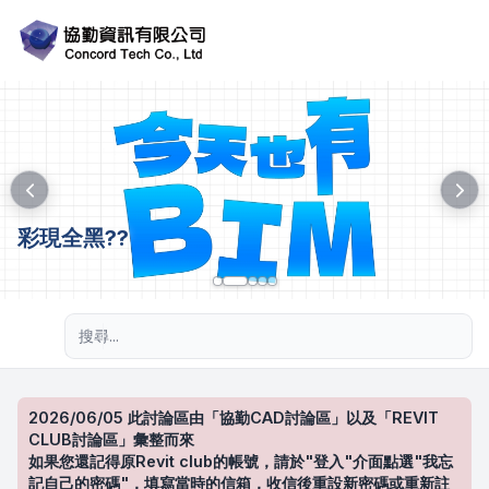
彩現全黑??
進階搜尋
2026/06/05 此討論區由「協勤CAD討論區」以及「REVIT
CLUB討論區」彙整而來
如果您還記得原Revit club的帳號，請於"登入"介面點選"我忘
記自己的密碼"，填寫當時的信箱，收信後重設新密碼或重新註