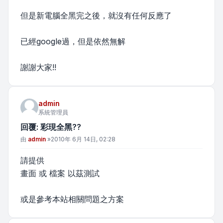
但是新電腦全黑完之後，就沒有任何反應了
已經google過，但是依然無解
謝謝大家!!
admin
系統管理員
回覆: 彩現全黑??
文章
由
admin
»
2010年 6月 14日, 02:28
請提供
畫面 或 檔案 以茲測試
或是參考本站相關問題之方案