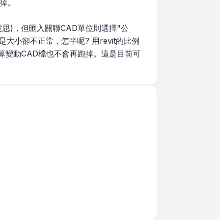
黑掉。
意思)，但匯入關聯CAD單位則選擇"公
大小卻不正常，怎半呢? 用revit的比例
就算變動CAD檔也不會再跑掉。這是目前可