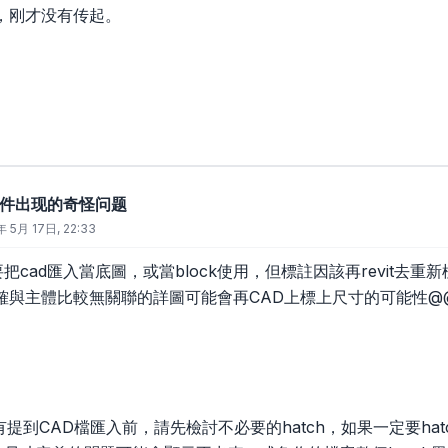
，刚才没有传起。
d文件出现的奇怪问题
年 5月 17日, 22:33
把cad匯入當底圖，或當block使用，但標註因該再revit去重新
確與主體比較無關聯的詳圖可能會再CAD上標上尺寸的可能性@@
用手冊有提到CAD檔匯入前，請先檢討不必要的hatch，如果一定要