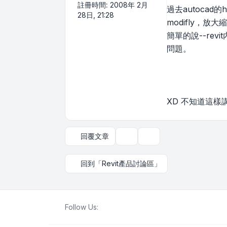
註冊時間:
2008年 2月
過去autoca
28日, 21:28
modifly，
簡單的說--re
問題。
XD 不知道這
回覆文章
主題工具
顯示和排序選項
回到「Revit產品討論區」
Follow Us: