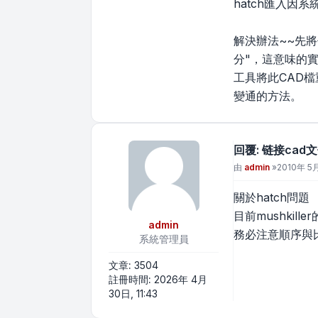
hatch匯入因
解決辦法~~先將
分"，這意味的實
工具將此CAD檔
變通的方法。
回覆: 链接ca
文章
由
admin
»
2010年 5月
關於hatch問題
目前mushkill
admin
務必注意順序與
系統管理員
文章:
3504
註冊時間:
2026年 4月
30日, 11:43