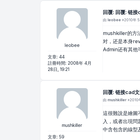
回覆: 回覆: 链
文章
由
leobee
»
2010年 5
mushkill
对，还是本身re
leobee
Admin还有其
文章:
44
註冊時間:
2008年 4月
28日, 19:21
回覆: 链接ca
文章
由
mushkiller
»
2010
這很難說是繪圖不
入，或者出現問題
mushkiller
中含包含的線型及
文章:
59