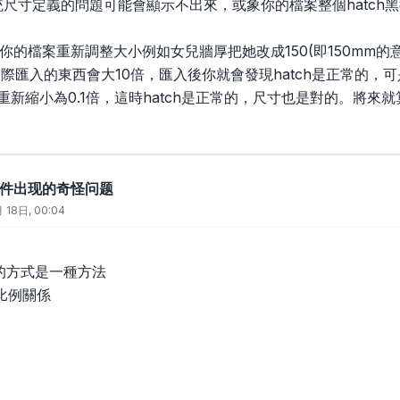
系統尺寸定義的問題可能會顯示不出來，或象你的檔案整個hatch
你的檔案重新調整大小例如女兒牆厚把她改成150(即150mm的
際匯入的東西會大10倍，匯入後你就會發現hatch是正常的，可是
重新縮小為0.1倍，這時hatch是正常的，尺寸也是對的。將來
d文件出现的奇怪问题
 18日, 00:04
er的方式是一種方法
比例關係