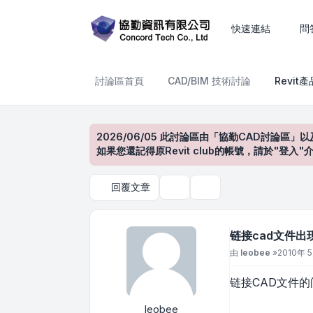
链接cad文件出现的奇怪问题
快速連結
問
討論區首頁
CAD/BIM 技術討論
Revit
2026/06/05 此討論區由「協勤CAD討論區」以
如果您還記得原Revit club的帳號，請於"
回覆文章
主題工具
搜尋
链接cad文件出
文章
由
leobee
»
2010年 5
链接CAD文件的
leobee