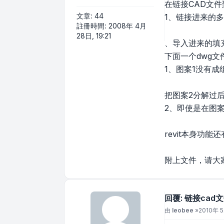
在链接CAD文件
文章:
44
1、链接进来的
註冊時間:
2008年 4月
28日, 19:21
、导入进来的填
下面一个dwg
1、图案1没有
把图案2分解过
2、即使是在图案
revit本身功
附上文件，请大
回覆: 链接ca
文章
由
leobee
»
2010年 5