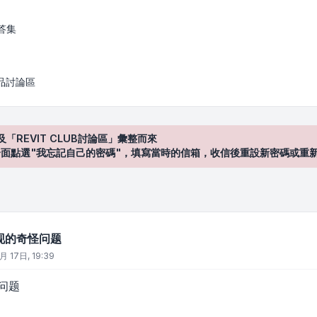
答集
產品討論區
及「REVIT CLUB討論區」彙整而來
登入"介面點選"我忘記自己的密碼"，填寫當時的信箱，收信後重設新密碼或重
现的奇怪问题
月 17日, 19:39
问题