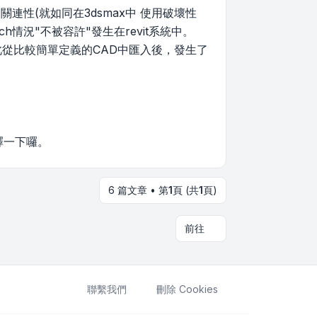
關連性(就如同在3dsmax中 使用破壞性
h情況"不被容許"發生在revit系統中。
，因此從比較簡單定義的CAD中匯入後，發生了
釋一下囉。
6 篇文章 • 第
1
頁 (共
1
頁)
前往
聯繫我們
刪除 Cookies