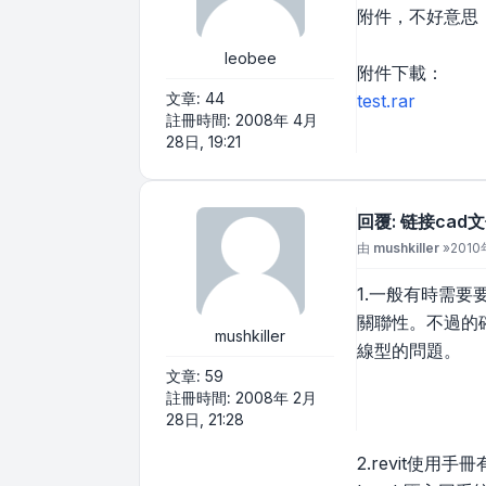
附件，不好意思
leobee
附件下載：
文章:
44
test.rar
註冊時間:
2008年 4月
28日, 19:21
回覆: 链接ca
文章
由
mushkiller
»
2010
1.一般有時需要要
關聯性。不過的
mushkiller
線型的問題。
文章:
59
註冊時間:
2008年 2月
28日, 21:28
2.revit使