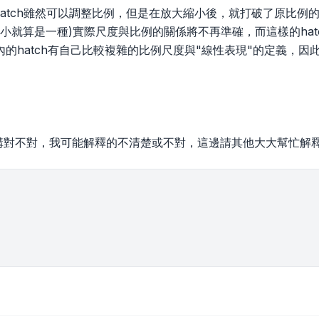
d的hatch雖然可以調整比例，但是在放大縮小後，就打破了原比例的
放大縮小就算是一種)實際尺度與比例的關係將不再準確，而這樣的hatc
vit內的hatch有自己比較複雜的比例尺度與"線性表現"的定義
樣講對不對，我可能解釋的不清楚或不對，這邊請其他大大幫忙解