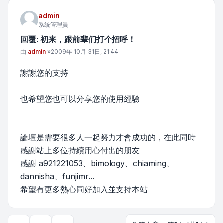
admin
系統管理員
回覆: 初来，跟前辈们打个招呼！
文章
由
admin
»
2009年 10月 31日, 21:44
謝謝您的支持
也希望您也可以分享您的使用經驗
論壇是需要很多人一起努力才會成功的，在此同時
感謝站上多位持續用心付出的朋友
感謝 a921221053、bimology、chiaming、
dannisha、funjimr...
希望有更多熱心同好加入並支持本站