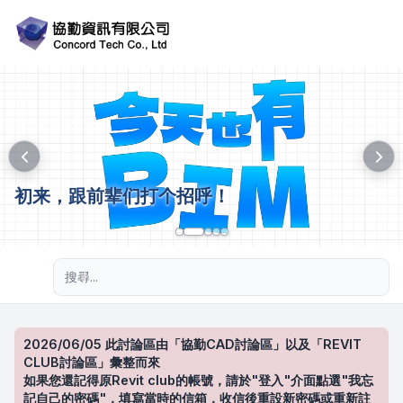
初来，跟前辈们打个招呼！
進階搜尋
2026/06/05 此討論區由「協勤CAD討論區」以及「REVIT
CLUB討論區」彙整而來
如果您還記得原Revit club的帳號，請於"登入"介面點選"我忘
記自己的密碼"，填寫當時的信箱，收信後重設新密碼或重新註