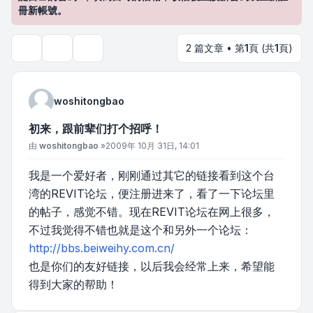
冊新帳號。
2 篇文章 • 第
1
頁 (共
1
頁)
主題工具
搜尋
woshitongbao
初来，跟前辈们打个招呼！
文章
由
woshitongbao
»
2009年 10月 31日, 14:01
我是一个爱好者，刚刚通过其它的链接看到这个台
湾的REVIT论坛，便注册进来了，看了一下论坛里
的帖子，感觉不错。现在REVIT论坛在网上很多，
不过我觉得不错也就是这个和另外一个论坛：
http://bbs.beiweihy.com.cn/
也是你们的友好链接，以后我会经常上来，希望能
得到大家的帮助！