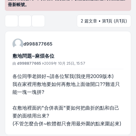
冊新帳號。
2 篇文章 • 第
1
頁 (共
1
頁)
主題工具
搜尋
d998877665
敷地問題~麻煩各位
文章
由
d998877665
»
2009年 10月 25日, 15:57
各位同學老師好~請各位幫我(我使用2009版本)
我在家裡用敷地要如何再敷地上面做開口??難道只
能一塊一塊拼?
在敷地裡面的"合併表面"要如何把曲折的點和自己
要的面積用出來?
(不管怎麼合併~軟體都只會用最外圍的點來圍起來)