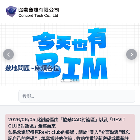
敷地問題~麻煩各位
進階搜尋
2026/06/05 此討論區由「協勤CAD討論區」以及「REVIT
CLUB討論區」彙整而來
如果您還記得原Revit club的帳號，請於"登入"介面點選"我忘
記自己的密碼"，填寫當時的信箱，收信後重設新密碼或重新註