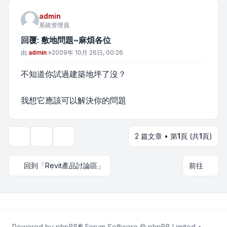
admin
系統管理員
回覆: 敷地問題~麻煩各位
文章
由
admin
»
2009年 10月 26日, 00:26
不知道你試過建築地坪了沒？
我想它應該可以解決你的問題
2 篇文章 • 第
1
頁 (共
1
頁)
主題工具
顯示和排序選項
回到「Revit產品討論區」
前往
Powered by
phpBB
® Forum Software © phpBB Limited •