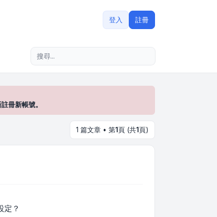
登入
註冊
進階搜尋
新註冊新帳號。
1 篇文章 • 第
1
頁 (共
1
頁)
設定？