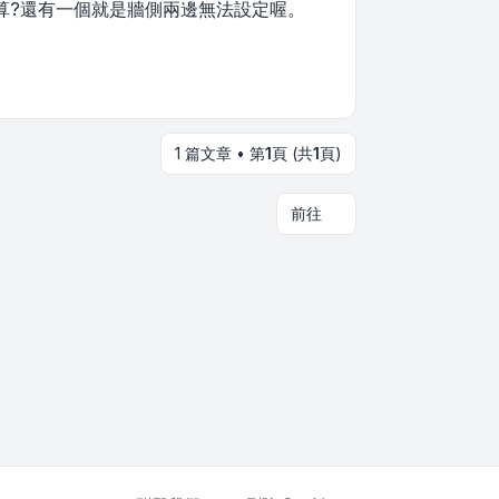
算?還有一個就是牆側兩邊無法設定喔。
1 篇文章 • 第
1
頁 (共
1
頁)
前往