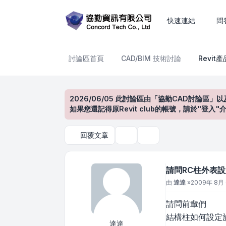
請問RC柱外表設定
快速連結
問
討論區首頁
CAD/BIM 技術討論
Revit
2026/06/05 此討論區由「協勤CAD討論區」以
如果您還記得原Revit club的帳號，請於"
回覆文章
主題工具
搜尋
請問RC柱外表
文章
由
達達
»
2009年 8月 6
請問前輩們
結構柱如何設定
達達