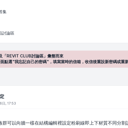
答集
產品討論區
及「REVIT CLUB討論區」彙整而來
登入"介面點選"我忘記自己的密碼"，填寫當時的信箱，收信後重設新密碼或重
設定
日, 17:53
族群可以向牆一樣在結構編輯裡設定粉刷線即上下材質不同分割