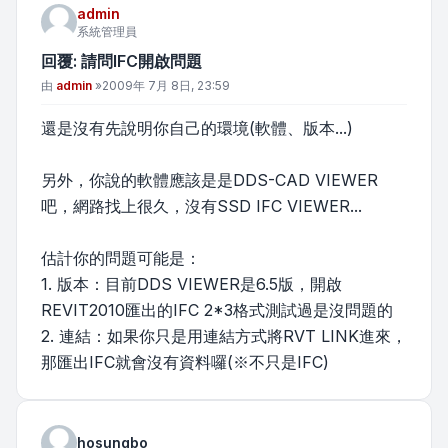
admin
系統管理員
回覆: 請問IFC開啟問題
文章
由
admin
»
2009年 7月 8日, 23:59
還是沒有先說明你自己的環境(軟體、版本...)
另外，你說的軟體應該是是DDS-CAD VIEWER
吧，網路找上很久，沒有SSD IFC VIEWER...
估計你的問題可能是：
1. 版本：目前DDS VIEWER是6.5版，開啟
REVIT2010匯出的IFC 2*3格式測試過是沒問題的
2. 連結：如果你只是用連結方式將RVT LINK進來，
那匯出IFC就會沒有資料囉(※不只是IFC)
hosungbo