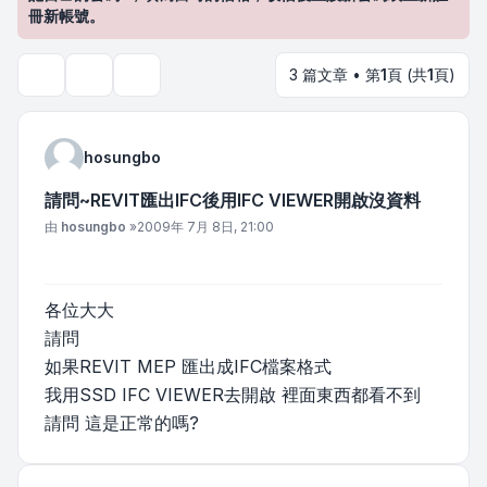
冊新帳號。
3 篇文章 • 第
1
頁 (共
1
頁)
主題工具
搜尋
hosungbo
請問~REVIT匯出IFC後用IFC VIEWER開啟沒資料
文章
由
hosungbo
»
2009年 7月 8日, 21:00
各位大大
請問
如果REVIT MEP 匯出成IFC檔案格式
我用SSD IFC VIEWER去開啟 裡面東西都看不到
請問 這是正常的嗎?